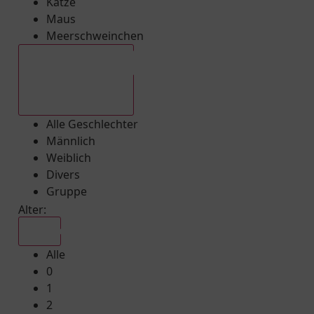
Katze
Maus
Meerschweinchen
Alle Geschlechter
Alle Geschlechter
Männlich
Weiblich
Divers
Gruppe
Alter:
Alle
Alle
0
1
2