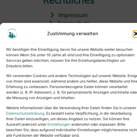
Impressum
Datenschutz
Satzung
Zustimmung verwalten
Vermittlung & Gebühren
Wir benötigen Ihre Einwilligung, bevor Sie unsere Website weiter besuchen
können.Wenn Sie unter 16 Jahre alt sind und Ihre Einwilligung zu optionalen
Services geben möchten, müssen Sie Ihre Erziehungsberechtigten um
Erlaubnis bitten.
Wir verwenden Cookies und andere Technologien auf unserer Website. Einig
von ihnen sind essenziell, während andere uns helfen, diese Website und Ihr
Erfahrung zu verbessern. Personenbezogene Daten können verarbeitet
werden (z. B. IP-Adressen), z. B. für personalisierte Anzeigen und Inhalte ode
die Messung von Anzeigen und Inhalten.
Tel.: (02631) 55356
buero@tierheim-neuwied.de
Weitere Informationen über die Verwendung Ihrer Daten finden Sie in unserer
Ludwigshof 1, 56567 Neuwied
Datenschutzerklärung
. Es besteht keine Verpflichtung, in die Verarbeitung
Ihrer Daten einzuwilligen, um dieses Angebot zu nutzen. Sie können Ihre
Copyright © 2024. All rights reserved.
Auswahl jederzeit unter
Einstellungen
widerrufen oder anpassen. Bitte
beachten Sie, dass aufgrund individueller Einstellungen möglicherweise nich
alle Funktionen der Website verfügbar sind.