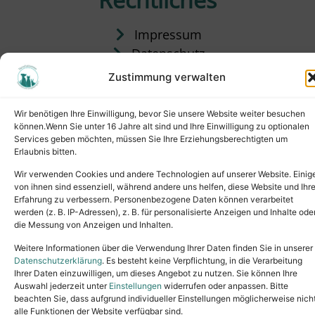
Impressum
Datenschutz
Satzung
Zustimmung verwalten
Vermittlung & Gebühren
Wir benötigen Ihre Einwilligung, bevor Sie unsere Website weiter besuchen
können.Wenn Sie unter 16 Jahre alt sind und Ihre Einwilligung zu optionalen
Services geben möchten, müssen Sie Ihre Erziehungsberechtigten um
Erlaubnis bitten.
Wir verwenden Cookies und andere Technologien auf unserer Website. Einig
von ihnen sind essenziell, während andere uns helfen, diese Website und Ihr
Erfahrung zu verbessern. Personenbezogene Daten können verarbeitet
werden (z. B. IP-Adressen), z. B. für personalisierte Anzeigen und Inhalte ode
die Messung von Anzeigen und Inhalten.
Tel.: (02631) 55356
buero@tierheim-neuwied.de
Weitere Informationen über die Verwendung Ihrer Daten finden Sie in unserer
Ludwigshof 1, 56567 Neuwied
Datenschutzerklärung
. Es besteht keine Verpflichtung, in die Verarbeitung
Ihrer Daten einzuwilligen, um dieses Angebot zu nutzen. Sie können Ihre
Copyright © 2024. All rights reserved.
Auswahl jederzeit unter
Einstellungen
widerrufen oder anpassen. Bitte
beachten Sie, dass aufgrund individueller Einstellungen möglicherweise nich
alle Funktionen der Website verfügbar sind.