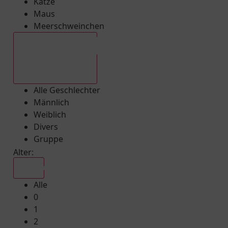
Katze
Maus
Meerschweinchen
Alle Geschlechter
Alle Geschlechter
Männlich
Weiblich
Divers
Gruppe
Alter:
Alle
Alle
0
1
2