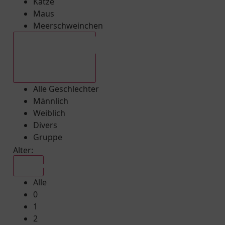
Katze
Maus
Meerschweinchen
Alle Geschlechter
Alle Geschlechter
Männlich
Weiblich
Divers
Gruppe
Alter:
Alle
Alle
0
1
2