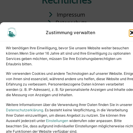
Impressum
Datenschutz
Satzung
Zustimmung verwalten
Vermittlung & Gebühren
Wir benötigen Ihre Einwilligung, bevor Sie unsere Website weiter besuchen
können.Wenn Sie unter 16 Jahre alt sind und Ihre Einwilligung zu optionalen
Services geben möchten, müssen Sie Ihre Erziehungsberechtigten um
Erlaubnis bitten.
Wir verwenden Cookies und andere Technologien auf unserer Website. Einig
von ihnen sind essenziell, während andere uns helfen, diese Website und Ihr
Erfahrung zu verbessern. Personenbezogene Daten können verarbeitet
werden (z. B. IP-Adressen), z. B. für personalisierte Anzeigen und Inhalte ode
die Messung von Anzeigen und Inhalten.
Tel.: (02631) 55356
buero@tierheim-neuwied.de
Weitere Informationen über die Verwendung Ihrer Daten finden Sie in unserer
Ludwigshof 1, 56567 Neuwied
Datenschutzerklärung
. Es besteht keine Verpflichtung, in die Verarbeitung
Ihrer Daten einzuwilligen, um dieses Angebot zu nutzen. Sie können Ihre
Copyright © 2024. All rights reserved.
Auswahl jederzeit unter
Einstellungen
widerrufen oder anpassen. Bitte
beachten Sie, dass aufgrund individueller Einstellungen möglicherweise nich
alle Funktionen der Website verfügbar sind.