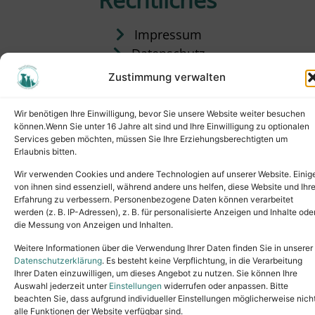
Impressum
Datenschutz
Satzung
Zustimmung verwalten
Vermittlung & Gebühren
Wir benötigen Ihre Einwilligung, bevor Sie unsere Website weiter besuchen
können.Wenn Sie unter 16 Jahre alt sind und Ihre Einwilligung zu optionalen
Services geben möchten, müssen Sie Ihre Erziehungsberechtigten um
Erlaubnis bitten.
Wir verwenden Cookies und andere Technologien auf unserer Website. Einig
von ihnen sind essenziell, während andere uns helfen, diese Website und Ihr
Erfahrung zu verbessern. Personenbezogene Daten können verarbeitet
werden (z. B. IP-Adressen), z. B. für personalisierte Anzeigen und Inhalte ode
die Messung von Anzeigen und Inhalten.
Tel.: (02631) 55356
buero@tierheim-neuwied.de
Weitere Informationen über die Verwendung Ihrer Daten finden Sie in unserer
Ludwigshof 1, 56567 Neuwied
Datenschutzerklärung
. Es besteht keine Verpflichtung, in die Verarbeitung
Ihrer Daten einzuwilligen, um dieses Angebot zu nutzen. Sie können Ihre
Copyright © 2024. All rights reserved.
Auswahl jederzeit unter
Einstellungen
widerrufen oder anpassen. Bitte
beachten Sie, dass aufgrund individueller Einstellungen möglicherweise nich
alle Funktionen der Website verfügbar sind.