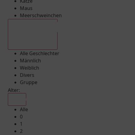
Katze
Maus
Meerschweinchen
Alle Geschlechter
Alle Geschlechter
Männlich
Weiblich
Divers
Gruppe
Alter:
Alle
Alle
0
1
2