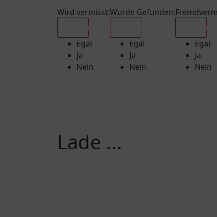
Wird vermisst
:
Wurde Gefunden
:
Fremdverm
Egal
Egal
Egal
Egal
Egal
Egal
Ja
Ja
Ja
Nein
Nein
Nein
Lade ...