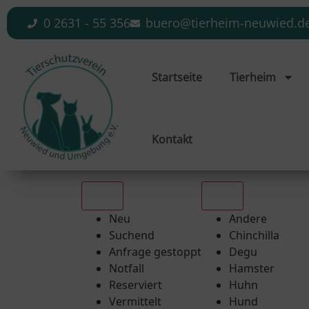
0 2631 - 55 356
buero@tierheim-neuwied.d
Startseite
Tierheim
Kontakt
Alle
Alle
Neu
Andere
Suchend
Chinchilla
Anfrage gestoppt
Degu
Notfall
Hamster
Reserviert
Huhn
Vermittelt
Hund