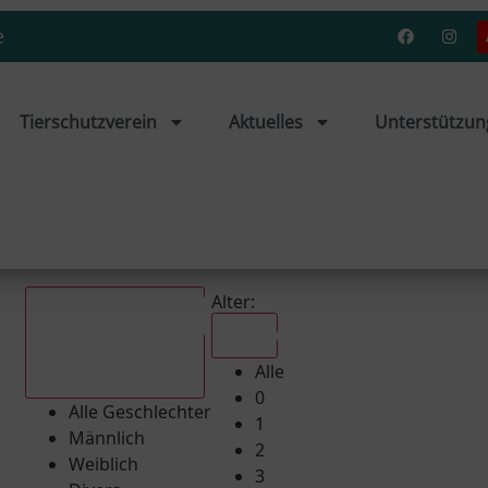
e
Tierschutzverein
Aktuelles
Unterstützun
Alter:
Alle
Alle
Alle Geschlechter
0
Alle Geschlechter
1
Männlich
2
Weiblich
3