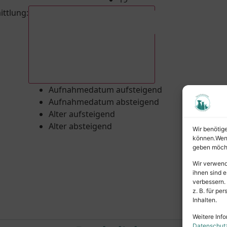
ittlung
:
Aufnahmedatum absteigend
Aufnahmedatum aufsteigend
Aufnahmedatum absteigend
Alter aufsteigend
Alter absteigend
Wir benötig
können.Wenn 
geben möcht
Wir verwend
ihnen sind e
verbessern.
z. B. für p
Inhalten.
Weitere Info
Datenschut