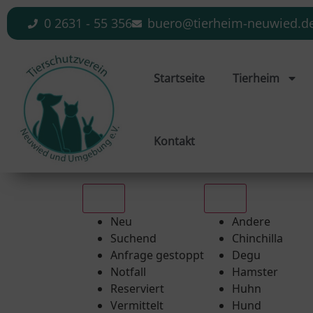
0 2631 - 55 356
buero@tierheim-neuwied.d
Startseite
Tierheim
Kontakt
Alle
Alle
Neu
Andere
Suchend
Chinchilla
Anfrage gestoppt
Degu
Notfall
Hamster
Reserviert
Huhn
Vermittelt
Hund