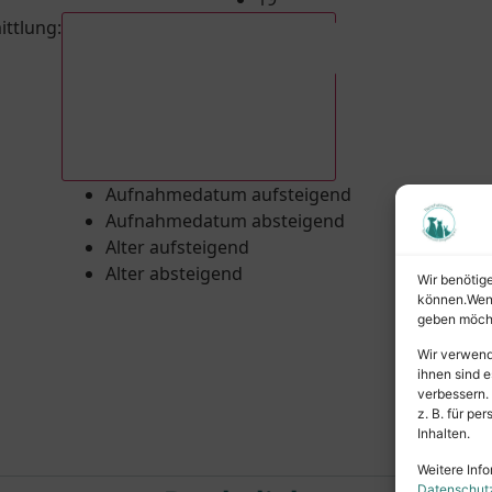
ittlung
:
Aufnahmedatum absteigend
Aufnahmedatum aufsteigend
Aufnahmedatum absteigend
Alter aufsteigend
Alter absteigend
Wir benötig
können.Wenn 
geben möcht
Wir verwend
ihnen sind e
verbessern.
z. B. für p
Inhalten.
Weitere Info
Datenschut