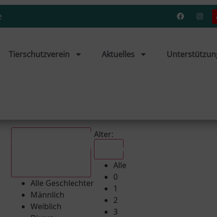
e
Tierschutzverein
Aktuelles
Unterstützun
Alter:
Alle
Alle
Alle Geschlechter
0
Alle Geschlechter
1
Männlich
2
Weiblich
3