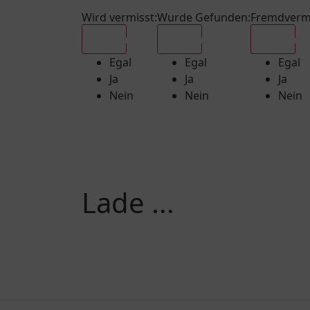
Wird vermisst
:
Wurde Gefunden
:
Fremdverm
Egal
Egal
Egal
Egal
Egal
Egal
Ja
Ja
Ja
Nein
Nein
Nein
Lade ...