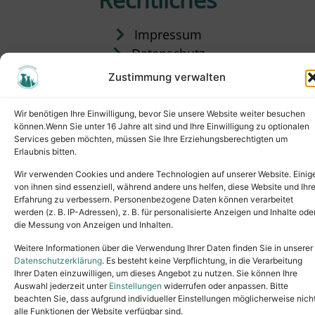
Impressum
Datenschutz
Satzung
Zustimmung verwalten
Vermittlung & Gebühren
Wir benötigen Ihre Einwilligung, bevor Sie unsere Website weiter besuchen
können.Wenn Sie unter 16 Jahre alt sind und Ihre Einwilligung zu optionalen
Services geben möchten, müssen Sie Ihre Erziehungsberechtigten um
Erlaubnis bitten.
Wir verwenden Cookies und andere Technologien auf unserer Website. Einig
von ihnen sind essenziell, während andere uns helfen, diese Website und Ihr
Erfahrung zu verbessern. Personenbezogene Daten können verarbeitet
werden (z. B. IP-Adressen), z. B. für personalisierte Anzeigen und Inhalte ode
die Messung von Anzeigen und Inhalten.
Tel.: (02631) 55356
buero@tierheim-neuwied.de
Weitere Informationen über die Verwendung Ihrer Daten finden Sie in unserer
Ludwigshof 1, 56567 Neuwied
Datenschutzerklärung
. Es besteht keine Verpflichtung, in die Verarbeitung
Ihrer Daten einzuwilligen, um dieses Angebot zu nutzen. Sie können Ihre
Copyright © 2024. All rights reserved.
Auswahl jederzeit unter
Einstellungen
widerrufen oder anpassen. Bitte
beachten Sie, dass aufgrund individueller Einstellungen möglicherweise nich
alle Funktionen der Website verfügbar sind.