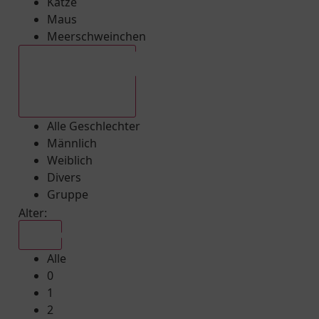
Katze
Maus
Meerschweinchen
Alle Geschlechter
Alle Geschlechter
Männlich
Weiblich
Divers
Gruppe
Alter:
Alle
Alle
0
1
2