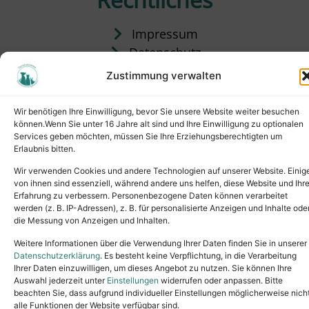
Impressum
Datenschutz
Satzung
Zustimmung verwalten
Vermittlung & Gebühren
Wir benötigen Ihre Einwilligung, bevor Sie unsere Website weiter besuchen
können.Wenn Sie unter 16 Jahre alt sind und Ihre Einwilligung zu optionalen
Services geben möchten, müssen Sie Ihre Erziehungsberechtigten um
Erlaubnis bitten.
Wir verwenden Cookies und andere Technologien auf unserer Website. Einig
von ihnen sind essenziell, während andere uns helfen, diese Website und Ihr
Erfahrung zu verbessern. Personenbezogene Daten können verarbeitet
werden (z. B. IP-Adressen), z. B. für personalisierte Anzeigen und Inhalte ode
die Messung von Anzeigen und Inhalten.
Tel.: (02631) 55356
buero@tierheim-neuwied.de
Weitere Informationen über die Verwendung Ihrer Daten finden Sie in unserer
Ludwigshof 1, 56567 Neuwied
Datenschutzerklärung
. Es besteht keine Verpflichtung, in die Verarbeitung
Ihrer Daten einzuwilligen, um dieses Angebot zu nutzen. Sie können Ihre
Copyright © 2024. All rights reserved.
Auswahl jederzeit unter
Einstellungen
widerrufen oder anpassen. Bitte
beachten Sie, dass aufgrund individueller Einstellungen möglicherweise nich
alle Funktionen der Website verfügbar sind.