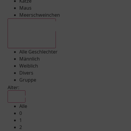
Katze
Maus
Meerschweinchen
Alle Geschlechter
Alle Geschlechter
Männlich
Weiblich
Divers
Gruppe
Alter:
Alle
Alle
0
1
2