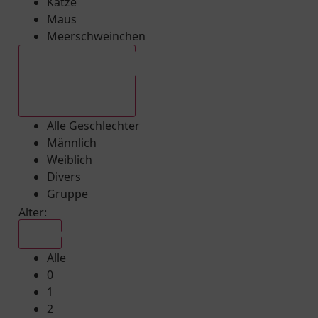
Katze
Maus
Meerschweinchen
Alle Geschlechter
Alle Geschlechter
Männlich
Weiblich
Divers
Gruppe
Alter:
Alle
Alle
0
1
2