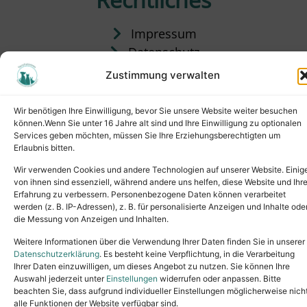
Impressum
Datenschutz
Satzung
Zustimmung verwalten
Vermittlung & Gebühren
Wir benötigen Ihre Einwilligung, bevor Sie unsere Website weiter besuchen
können.Wenn Sie unter 16 Jahre alt sind und Ihre Einwilligung zu optionalen
Services geben möchten, müssen Sie Ihre Erziehungsberechtigten um
Erlaubnis bitten.
Wir verwenden Cookies und andere Technologien auf unserer Website. Einig
von ihnen sind essenziell, während andere uns helfen, diese Website und Ihr
Erfahrung zu verbessern. Personenbezogene Daten können verarbeitet
werden (z. B. IP-Adressen), z. B. für personalisierte Anzeigen und Inhalte ode
die Messung von Anzeigen und Inhalten.
Tel.: (02631) 55356
buero@tierheim-neuwied.de
Weitere Informationen über die Verwendung Ihrer Daten finden Sie in unserer
Ludwigshof 1, 56567 Neuwied
Datenschutzerklärung
. Es besteht keine Verpflichtung, in die Verarbeitung
Ihrer Daten einzuwilligen, um dieses Angebot zu nutzen. Sie können Ihre
Copyright © 2024. All rights reserved.
Auswahl jederzeit unter
Einstellungen
widerrufen oder anpassen. Bitte
beachten Sie, dass aufgrund individueller Einstellungen möglicherweise nich
alle Funktionen der Website verfügbar sind.