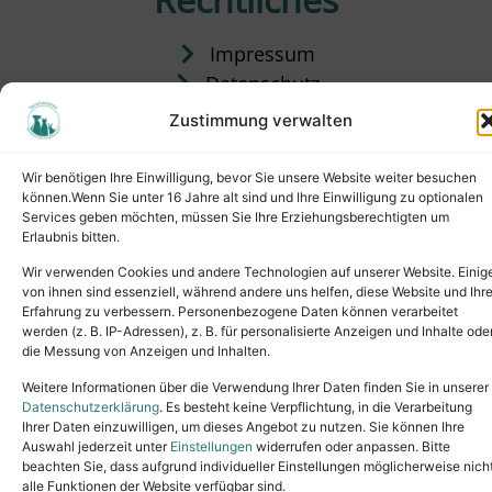
Impressum
Datenschutz
Satzung
Zustimmung verwalten
Vermittlung & Gebühren
Wir benötigen Ihre Einwilligung, bevor Sie unsere Website weiter besuchen
können.Wenn Sie unter 16 Jahre alt sind und Ihre Einwilligung zu optionalen
Services geben möchten, müssen Sie Ihre Erziehungsberechtigten um
Erlaubnis bitten.
Wir verwenden Cookies und andere Technologien auf unserer Website. Einig
von ihnen sind essenziell, während andere uns helfen, diese Website und Ihr
Erfahrung zu verbessern. Personenbezogene Daten können verarbeitet
werden (z. B. IP-Adressen), z. B. für personalisierte Anzeigen und Inhalte ode
die Messung von Anzeigen und Inhalten.
Tel.: (02631) 55356
buero@tierheim-neuwied.de
Weitere Informationen über die Verwendung Ihrer Daten finden Sie in unserer
Ludwigshof 1, 56567 Neuwied
Datenschutzerklärung
. Es besteht keine Verpflichtung, in die Verarbeitung
Ihrer Daten einzuwilligen, um dieses Angebot zu nutzen. Sie können Ihre
Copyright © 2024. All rights reserved.
Auswahl jederzeit unter
Einstellungen
widerrufen oder anpassen. Bitte
beachten Sie, dass aufgrund individueller Einstellungen möglicherweise nich
alle Funktionen der Website verfügbar sind.