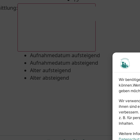
ittlung
:
Aufnahmedatum absteigend
Aufnahmedatum aufsteigend
Aufnahmedatum absteigend
Alter aufsteigend
Alter absteigend
Wir benötig
können.Wenn 
geben möcht
Wir verwend
ihnen sind e
verbessern.
z. B. für p
Inhalten.
Weitere Info
Datenschut