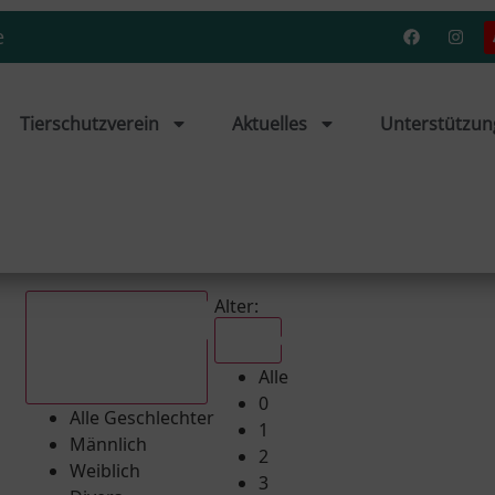
e
Tierschutzverein
Aktuelles
Unterstützun
Alter:
Alle
Alle
Alle Geschlechter
0
Alle Geschlechter
1
Männlich
2
Weiblich
3