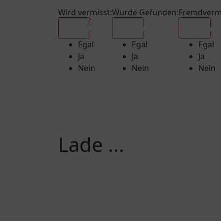
Wird vermisst
:
Wurde Gefunden
:
Fremdverm
Egal
Egal
Egal
Egal
Egal
Egal
Ja
Ja
Ja
Nein
Nein
Nein
Lade ...