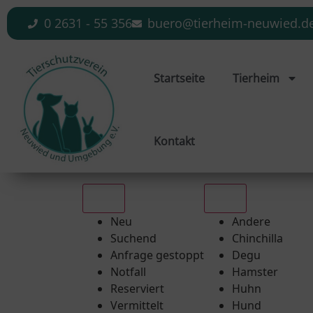
0 2631 - 55 356
buero@tierheim-neuwied.d
Startseite
Tierheim
Kontakt
Alle
Alle
Neu
Andere
Suchend
Chinchilla
Anfrage gestoppt
Degu
Notfall
Hamster
Reserviert
Huhn
Vermittelt
Hund