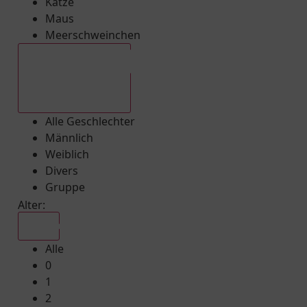
Katze
Maus
Meerschweinchen
Alle Geschlechter
Alle Geschlechter
Männlich
Weiblich
Divers
Gruppe
Alter:
Alle
Alle
0
1
2