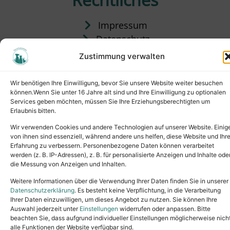
Impressum
Datenschutz
Satzung
Zustimmung verwalten
Vermittlung & Gebühren
Wir benötigen Ihre Einwilligung, bevor Sie unsere Website weiter besuchen
können.Wenn Sie unter 16 Jahre alt sind und Ihre Einwilligung zu optionalen
Services geben möchten, müssen Sie Ihre Erziehungsberechtigten um
Erlaubnis bitten.
Wir verwenden Cookies und andere Technologien auf unserer Website. Einig
von ihnen sind essenziell, während andere uns helfen, diese Website und Ihr
Erfahrung zu verbessern. Personenbezogene Daten können verarbeitet
werden (z. B. IP-Adressen), z. B. für personalisierte Anzeigen und Inhalte ode
die Messung von Anzeigen und Inhalten.
Tel.: (02631) 55356
buero@tierheim-neuwied.de
Weitere Informationen über die Verwendung Ihrer Daten finden Sie in unserer
Ludwigshof 1, 56567 Neuwied
Datenschutzerklärung
. Es besteht keine Verpflichtung, in die Verarbeitung
Ihrer Daten einzuwilligen, um dieses Angebot zu nutzen. Sie können Ihre
Copyright © 2024. All rights reserved.
Auswahl jederzeit unter
Einstellungen
widerrufen oder anpassen. Bitte
beachten Sie, dass aufgrund individueller Einstellungen möglicherweise nich
alle Funktionen der Website verfügbar sind.