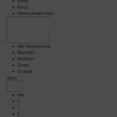
Katze
Maus
Meerschweinchen
Alle Geschlechter
Alle Geschlechter
Männlich
Weiblich
Divers
Gruppe
Alter:
Alle
Alle
0
1
2