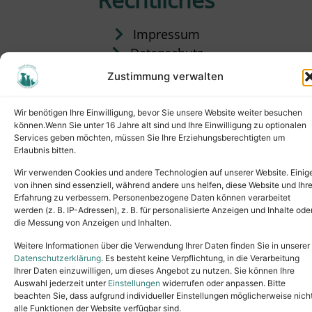
Impressum
Datenschutz
Satzung
Zustimmung verwalten
Vermittlung & Gebühren
Wir benötigen Ihre Einwilligung, bevor Sie unsere Website weiter besuchen
können.Wenn Sie unter 16 Jahre alt sind und Ihre Einwilligung zu optionalen
Services geben möchten, müssen Sie Ihre Erziehungsberechtigten um
Erlaubnis bitten.
Wir verwenden Cookies und andere Technologien auf unserer Website. Einig
von ihnen sind essenziell, während andere uns helfen, diese Website und Ihr
Erfahrung zu verbessern. Personenbezogene Daten können verarbeitet
werden (z. B. IP-Adressen), z. B. für personalisierte Anzeigen und Inhalte ode
die Messung von Anzeigen und Inhalten.
Tel.: (02631) 55356
buero@tierheim-neuwied.de
Weitere Informationen über die Verwendung Ihrer Daten finden Sie in unserer
Ludwigshof 1, 56567 Neuwied
Datenschutzerklärung
. Es besteht keine Verpflichtung, in die Verarbeitung
Ihrer Daten einzuwilligen, um dieses Angebot zu nutzen. Sie können Ihre
Copyright © 2024. All rights reserved.
Auswahl jederzeit unter
Einstellungen
widerrufen oder anpassen. Bitte
beachten Sie, dass aufgrund individueller Einstellungen möglicherweise nich
alle Funktionen der Website verfügbar sind.