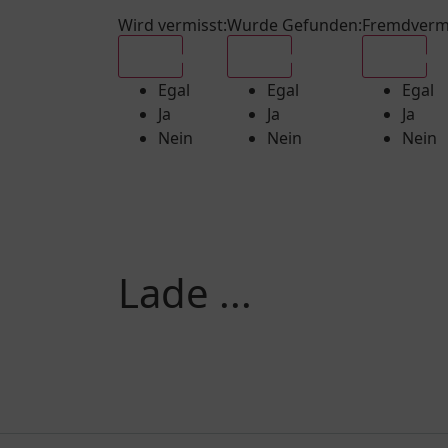
Wird vermisst
:
Wurde Gefunden
:
Fremdverm
Egal
Egal
Egal
Egal
Egal
Egal
Ja
Ja
Ja
Nein
Nein
Nein
Lade ...