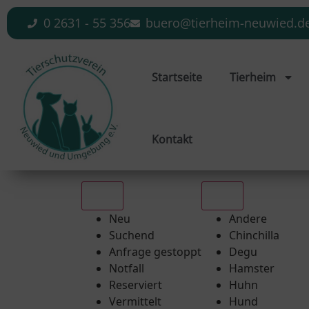
0 2631 - 55 356
buero@tierheim-neuwied.d
Startseite
Tierheim
Kontakt
Alle
Alle
Neu
Andere
Suchend
Chinchilla
Anfrage gestoppt
Degu
Notfall
Hamster
Reserviert
Huhn
Vermittelt
Hund