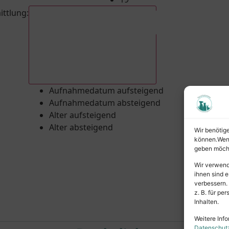
ittlung
:
Aufnahmedatum absteigend
Aufnahmedatum aufsteigend
Aufnahmedatum absteigend
Alter aufsteigend
Alter absteigend
Wir benötig
können.Wenn 
geben möcht
Wir verwend
ihnen sind e
verbessern.
z. B. für p
Inhalten.
Weitere Info
Datenschut