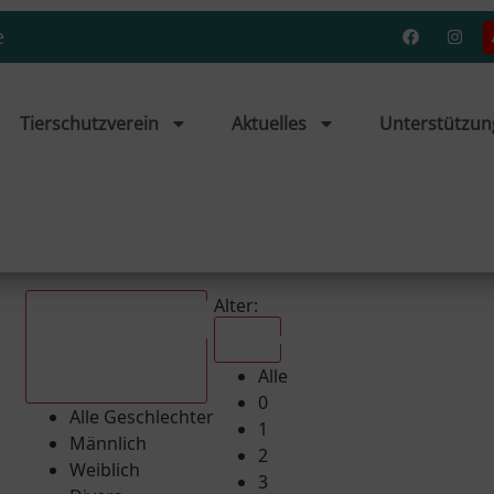
e
Tierschutzverein
Aktuelles
Unterstützun
Alter:
Alle
Alle
Alle Geschlechter
0
Alle Geschlechter
1
Männlich
2
Weiblich
3