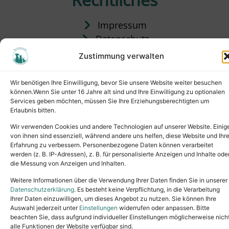
Impressum
Datenschutz
Satzung
Zustimmung verwalten
Vermittlung & Gebühren
Wir benötigen Ihre Einwilligung, bevor Sie unsere Website weiter besuchen
können.Wenn Sie unter 16 Jahre alt sind und Ihre Einwilligung zu optionalen
Services geben möchten, müssen Sie Ihre Erziehungsberechtigten um
Erlaubnis bitten.
Wir verwenden Cookies und andere Technologien auf unserer Website. Einig
von ihnen sind essenziell, während andere uns helfen, diese Website und Ihr
Erfahrung zu verbessern. Personenbezogene Daten können verarbeitet
werden (z. B. IP-Adressen), z. B. für personalisierte Anzeigen und Inhalte ode
die Messung von Anzeigen und Inhalten.
Tel.: (02631) 55356
buero@tierheim-neuwied.de
Weitere Informationen über die Verwendung Ihrer Daten finden Sie in unserer
Ludwigshof 1, 56567 Neuwied
Datenschutzerklärung
. Es besteht keine Verpflichtung, in die Verarbeitung
Ihrer Daten einzuwilligen, um dieses Angebot zu nutzen. Sie können Ihre
Copyright © 2024. All rights reserved.
Auswahl jederzeit unter
Einstellungen
widerrufen oder anpassen. Bitte
beachten Sie, dass aufgrund individueller Einstellungen möglicherweise nich
alle Funktionen der Website verfügbar sind.