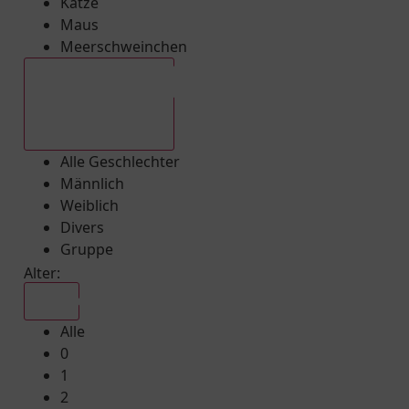
Katze
Maus
Meerschweinchen
Alle Geschlechter
Alle Geschlechter
Männlich
Weiblich
Divers
Gruppe
Alter:
Alle
Alle
0
1
2