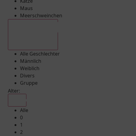
Katze
Maus
Meerschweinchen
Alle Geschlechter
Alle Geschlechter
Männlich
Weiblich
Divers
Gruppe
Alter:
Alle
Alle
0
1
2