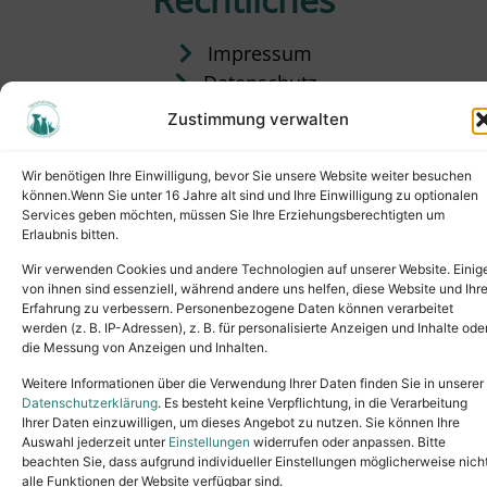
Impressum
Datenschutz
Satzung
Zustimmung verwalten
Vermittlung & Gebühren
Wir benötigen Ihre Einwilligung, bevor Sie unsere Website weiter besuchen
können.Wenn Sie unter 16 Jahre alt sind und Ihre Einwilligung zu optionalen
Services geben möchten, müssen Sie Ihre Erziehungsberechtigten um
Erlaubnis bitten.
Wir verwenden Cookies und andere Technologien auf unserer Website. Einig
von ihnen sind essenziell, während andere uns helfen, diese Website und Ihr
Erfahrung zu verbessern. Personenbezogene Daten können verarbeitet
werden (z. B. IP-Adressen), z. B. für personalisierte Anzeigen und Inhalte ode
die Messung von Anzeigen und Inhalten.
Tel.: (02631) 55356
buero@tierheim-neuwied.de
Weitere Informationen über die Verwendung Ihrer Daten finden Sie in unserer
Ludwigshof 1, 56567 Neuwied
Datenschutzerklärung
. Es besteht keine Verpflichtung, in die Verarbeitung
Ihrer Daten einzuwilligen, um dieses Angebot zu nutzen. Sie können Ihre
Copyright © 2024. All rights reserved.
Auswahl jederzeit unter
Einstellungen
widerrufen oder anpassen. Bitte
beachten Sie, dass aufgrund individueller Einstellungen möglicherweise nich
alle Funktionen der Website verfügbar sind.