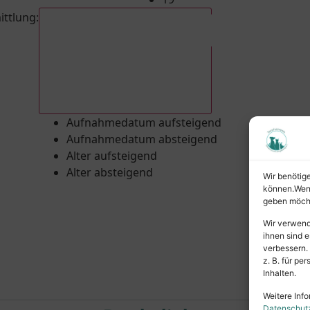
ittlung
:
Aufnahmedatum absteigend
Aufnahmedatum aufsteigend
Aufnahmedatum absteigend
Alter aufsteigend
Alter absteigend
Wir benötig
können.Wenn 
geben möcht
Wir verwend
ihnen sind e
verbessern.
z. B. für p
Inhalten.
Weitere Info
Datenschut