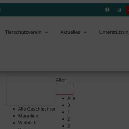
e
Tierschutzverein
Aktuelles
Unterstützun
Alter:
Alle
Alle
Alle Geschlechter
0
Alle Geschlechter
1
Männlich
2
Weiblich
3