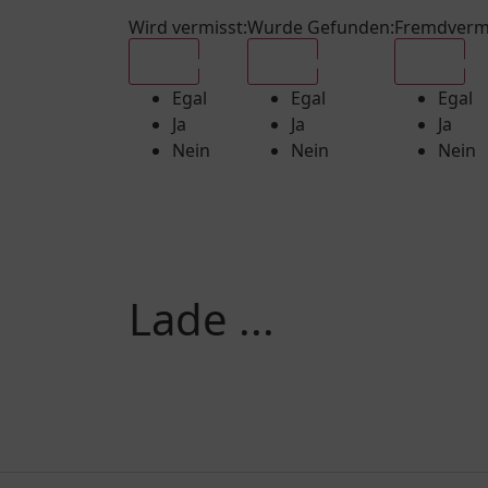
Wird vermisst
:
Wurde Gefunden
:
Fremdverm
Egal
Egal
Egal
Egal
Egal
Egal
Ja
Ja
Ja
Nein
Nein
Nein
Lade ...