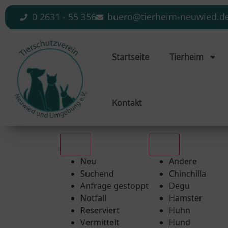
0 2631 - 55 356
buero@tierheim-neuwied.d
Startseite
Tierheim
Kontakt
Alle
Alle
Neu
Andere
Suchend
Chinchilla
Anfrage gestoppt
Degu
Notfall
Hamster
Reserviert
Huhn
Vermittelt
Hund