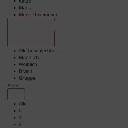
Katze
Maus
Meerschweinchen
Alle Geschlechter
Alle Geschlechter
Männlich
Weiblich
Divers
Gruppe
Alter:
Alle
Alle
0
1
2