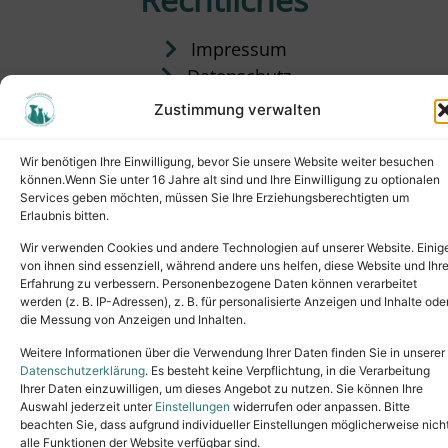
Impressum
Datenschutz
Satzung
Zustimmung verwalten
Vermittlung & Gebühren
Wir benötigen Ihre Einwilligung, bevor Sie unsere Website weiter besuchen
können.Wenn Sie unter 16 Jahre alt sind und Ihre Einwilligung zu optionalen
Services geben möchten, müssen Sie Ihre Erziehungsberechtigten um
Erlaubnis bitten.
Wir verwenden Cookies und andere Technologien auf unserer Website. Einig
von ihnen sind essenziell, während andere uns helfen, diese Website und Ihr
Erfahrung zu verbessern. Personenbezogene Daten können verarbeitet
werden (z. B. IP-Adressen), z. B. für personalisierte Anzeigen und Inhalte ode
die Messung von Anzeigen und Inhalten.
Tel.: (02631) 55356
buero@tierheim-neuwied.de
Weitere Informationen über die Verwendung Ihrer Daten finden Sie in unserer
Ludwigshof 1, 56567 Neuwied
Datenschutzerklärung
. Es besteht keine Verpflichtung, in die Verarbeitung
Ihrer Daten einzuwilligen, um dieses Angebot zu nutzen. Sie können Ihre
Copyright © 2024. All rights reserved.
Auswahl jederzeit unter
Einstellungen
widerrufen oder anpassen. Bitte
beachten Sie, dass aufgrund individueller Einstellungen möglicherweise nich
alle Funktionen der Website verfügbar sind.