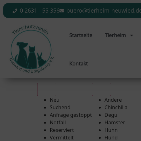
0 2631 - 55 356
buero@tierheim-neuwied.d
Startseite
Tierheim
Kontakt
Alle
Alle
Neu
Andere
Suchend
Chinchilla
Anfrage gestoppt
Degu
Notfall
Hamster
Reserviert
Huhn
Vermittelt
Hund