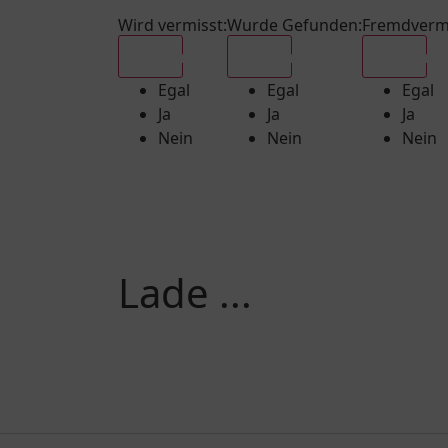
Wird vermisst
:
Wurde Gefunden
:
Fremdverm
Egal
Egal
Egal
Egal
Egal
Egal
Ja
Ja
Ja
Nein
Nein
Nein
Lade ...