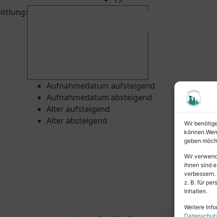
ittlung
:
Aufnahmedatum absteigend
Aufnahmedatum aufsteigend
Aufnahmedatum absteigend
Alter aufsteigend
Alter absteigend
Wir benötig
können.Wenn 
geben möcht
Wir verwend
ihnen sind e
verbessern.
z. B. für p
Inhalten.
Weitere Info
Datenschut