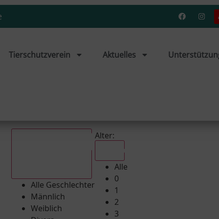
e
Tierschutzverein
Aktuelles
Unterstützun
Alter:
Alle
Alle
Alle Geschlechter
0
Alle Geschlechter
1
Männlich
2
Weiblich
3