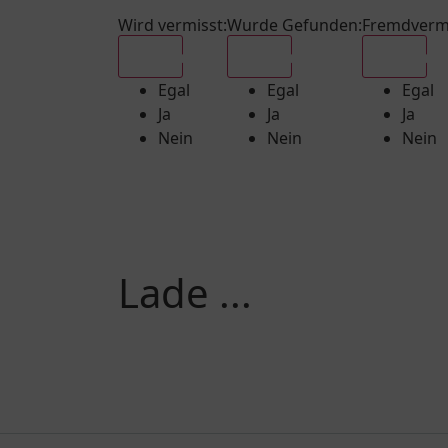
Wird vermisst
:
Wurde Gefunden
:
Fremdverm
Egal
Egal
Egal
Egal
Egal
Egal
Ja
Ja
Ja
Nein
Nein
Nein
Lade ...