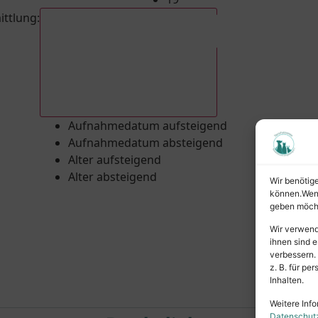
ittlung
:
Aufnahmedatum absteigend
Aufnahmedatum aufsteigend
Aufnahmedatum absteigend
Alter aufsteigend
Alter absteigend
Wir benötig
können.Wenn 
geben möcht
Wir verwend
ihnen sind e
verbessern.
z. B. für p
Inhalten.
Weitere Info
Datenschut