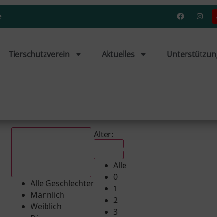
e
Tierschutzverein
Aktuelles
Unterstützun
Alter:
Alle
Alle
Alle Geschlechter
0
Alle Geschlechter
1
Männlich
2
Weiblich
3