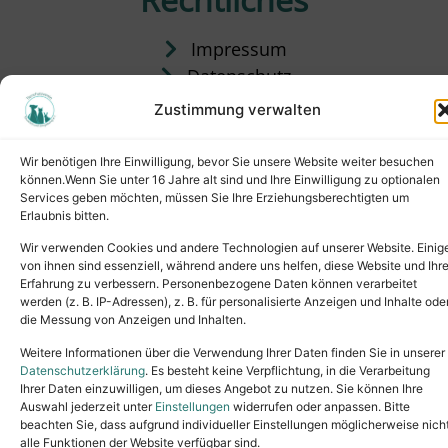
Impressum
Datenschutz
Satzung
Zustimmung verwalten
Vermittlung & Gebühren
Wir benötigen Ihre Einwilligung, bevor Sie unsere Website weiter besuchen
können.Wenn Sie unter 16 Jahre alt sind und Ihre Einwilligung zu optionalen
Services geben möchten, müssen Sie Ihre Erziehungsberechtigten um
Erlaubnis bitten.
Wir verwenden Cookies und andere Technologien auf unserer Website. Einig
von ihnen sind essenziell, während andere uns helfen, diese Website und Ihr
Erfahrung zu verbessern. Personenbezogene Daten können verarbeitet
werden (z. B. IP-Adressen), z. B. für personalisierte Anzeigen und Inhalte ode
die Messung von Anzeigen und Inhalten.
Tel.: (02631) 55356
buero@tierheim-neuwied.de
Weitere Informationen über die Verwendung Ihrer Daten finden Sie in unserer
Ludwigshof 1, 56567 Neuwied
Datenschutzerklärung
. Es besteht keine Verpflichtung, in die Verarbeitung
Ihrer Daten einzuwilligen, um dieses Angebot zu nutzen. Sie können Ihre
Copyright © 2024. All rights reserved.
Auswahl jederzeit unter
Einstellungen
widerrufen oder anpassen. Bitte
beachten Sie, dass aufgrund individueller Einstellungen möglicherweise nich
alle Funktionen der Website verfügbar sind.