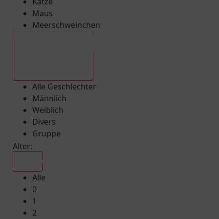
Katze
Maus
Meerschweinchen
Alle Geschlechter
Alle Geschlechter
Männlich
Weiblich
Divers
Gruppe
Alter:
Alle
Alle
0
1
2