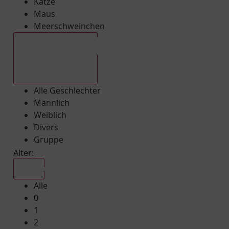
Katze
Maus
Meerschweinchen
Alle Geschlechter
Alle Geschlechter
Männlich
Weiblich
Divers
Gruppe
Alter:
Alle
Alle
0
1
2