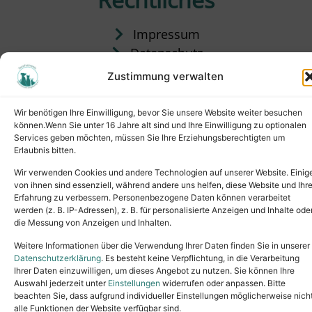
Impressum
Datenschutz
Satzung
Zustimmung verwalten
Vermittlung & Gebühren
Wir benötigen Ihre Einwilligung, bevor Sie unsere Website weiter besuchen
können.Wenn Sie unter 16 Jahre alt sind und Ihre Einwilligung zu optionalen
Services geben möchten, müssen Sie Ihre Erziehungsberechtigten um
Erlaubnis bitten.
Wir verwenden Cookies und andere Technologien auf unserer Website. Einig
von ihnen sind essenziell, während andere uns helfen, diese Website und Ihr
Erfahrung zu verbessern. Personenbezogene Daten können verarbeitet
werden (z. B. IP-Adressen), z. B. für personalisierte Anzeigen und Inhalte ode
die Messung von Anzeigen und Inhalten.
Tel.: (02631) 55356
buero@tierheim-neuwied.de
Weitere Informationen über die Verwendung Ihrer Daten finden Sie in unserer
Ludwigshof 1, 56567 Neuwied
Datenschutzerklärung
. Es besteht keine Verpflichtung, in die Verarbeitung
Ihrer Daten einzuwilligen, um dieses Angebot zu nutzen. Sie können Ihre
Copyright © 2024. All rights reserved.
Auswahl jederzeit unter
Einstellungen
widerrufen oder anpassen. Bitte
beachten Sie, dass aufgrund individueller Einstellungen möglicherweise nich
alle Funktionen der Website verfügbar sind.