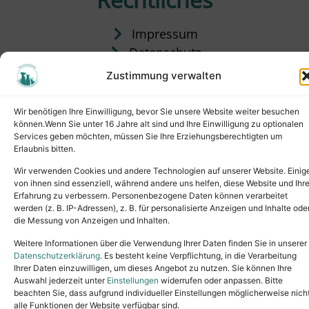
Impressum
Datenschutz
Satzung
Zustimmung verwalten
Vermittlung & Gebühren
Wir benötigen Ihre Einwilligung, bevor Sie unsere Website weiter besuchen
können.Wenn Sie unter 16 Jahre alt sind und Ihre Einwilligung zu optionalen
Services geben möchten, müssen Sie Ihre Erziehungsberechtigten um
Erlaubnis bitten.
Wir verwenden Cookies und andere Technologien auf unserer Website. Einig
von ihnen sind essenziell, während andere uns helfen, diese Website und Ihr
Erfahrung zu verbessern. Personenbezogene Daten können verarbeitet
werden (z. B. IP-Adressen), z. B. für personalisierte Anzeigen und Inhalte ode
die Messung von Anzeigen und Inhalten.
Tel.: (02631) 55356
buero@tierheim-neuwied.de
Weitere Informationen über die Verwendung Ihrer Daten finden Sie in unserer
Ludwigshof 1, 56567 Neuwied
Datenschutzerklärung
. Es besteht keine Verpflichtung, in die Verarbeitung
Ihrer Daten einzuwilligen, um dieses Angebot zu nutzen. Sie können Ihre
Copyright © 2024. All rights reserved.
Auswahl jederzeit unter
Einstellungen
widerrufen oder anpassen. Bitte
beachten Sie, dass aufgrund individueller Einstellungen möglicherweise nich
alle Funktionen der Website verfügbar sind.