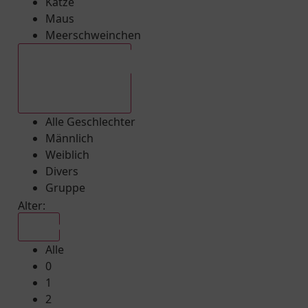
Katze
Maus
Meerschweinchen
Alle Geschlechter
Alle Geschlechter
Männlich
Weiblich
Divers
Gruppe
Alter:
Alle
Alle
0
1
2