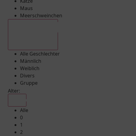
Katze
Maus
Meerschweinchen
Alle Geschlechter
Alle Geschlechter
Männlich
Weiblich
Divers
Gruppe
Alter:
Alle
Alle
0
1
2