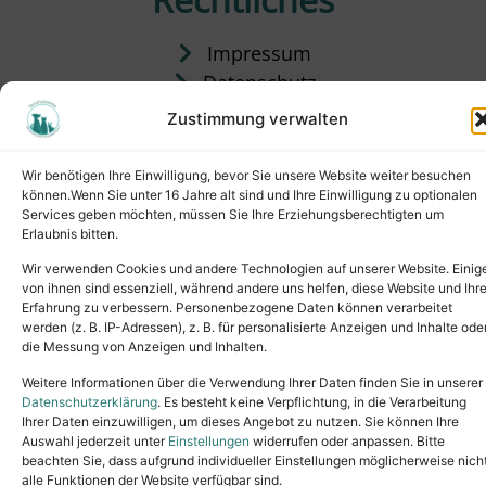
Impressum
Datenschutz
Satzung
Zustimmung verwalten
Vermittlung & Gebühren
Wir benötigen Ihre Einwilligung, bevor Sie unsere Website weiter besuchen
können.Wenn Sie unter 16 Jahre alt sind und Ihre Einwilligung zu optionalen
Services geben möchten, müssen Sie Ihre Erziehungsberechtigten um
Erlaubnis bitten.
Wir verwenden Cookies und andere Technologien auf unserer Website. Einig
von ihnen sind essenziell, während andere uns helfen, diese Website und Ihr
Erfahrung zu verbessern. Personenbezogene Daten können verarbeitet
werden (z. B. IP-Adressen), z. B. für personalisierte Anzeigen und Inhalte ode
die Messung von Anzeigen und Inhalten.
Tel.: (02631) 55356
buero@tierheim-neuwied.de
Weitere Informationen über die Verwendung Ihrer Daten finden Sie in unserer
Ludwigshof 1, 56567 Neuwied
Datenschutzerklärung
. Es besteht keine Verpflichtung, in die Verarbeitung
Ihrer Daten einzuwilligen, um dieses Angebot zu nutzen. Sie können Ihre
Copyright © 2024. All rights reserved.
Auswahl jederzeit unter
Einstellungen
widerrufen oder anpassen. Bitte
beachten Sie, dass aufgrund individueller Einstellungen möglicherweise nich
alle Funktionen der Website verfügbar sind.