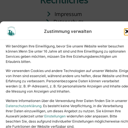
Impressum
Datenschutz
Satzung
Zustimmung verwalten
Vermittlung & Gebühren
Wir benötigen Ihre Einwilligung, bevor Sie unsere Website weiter besuchen
können.Wenn Sie unter 16 Jahre alt sind und Ihre Einwilligung zu optionalen
Services geben möchten, müssen Sie Ihre Erziehungsberechtigten um
Erlaubnis bitten.
Wir verwenden Cookies und andere Technologien auf unserer Website. Einig
von ihnen sind essenziell, während andere uns helfen, diese Website und Ihr
Erfahrung zu verbessern. Personenbezogene Daten können verarbeitet
werden (z. B. IP-Adressen), z. B. für personalisierte Anzeigen und Inhalte ode
die Messung von Anzeigen und Inhalten.
Tel.: (02631) 55356
buero@tierheim-neuwied.de
Weitere Informationen über die Verwendung Ihrer Daten finden Sie in unserer
Ludwigshof 1, 56567 Neuwied
Datenschutzerklärung
. Es besteht keine Verpflichtung, in die Verarbeitung
Ihrer Daten einzuwilligen, um dieses Angebot zu nutzen. Sie können Ihre
Copyright © 2024. All rights reserved.
Auswahl jederzeit unter
Einstellungen
widerrufen oder anpassen. Bitte
beachten Sie, dass aufgrund individueller Einstellungen möglicherweise nich
alle Funktionen der Website verfügbar sind.