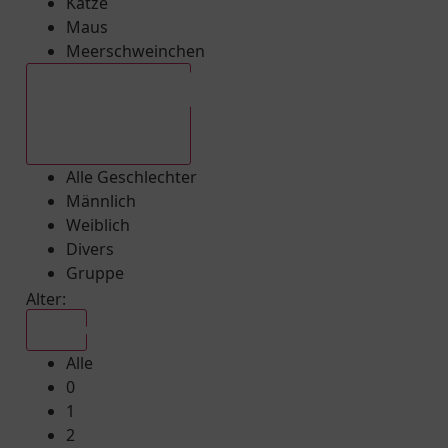
Katze
Maus
Meerschweinchen
Alle Geschlechter
Alle Geschlechter
Männlich
Weiblich
Divers
Gruppe
Alter:
Alle
Alle
0
1
2