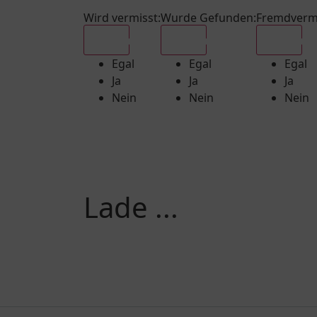
Wird vermisst
:
Wurde Gefunden
:
Fremdverm
Egal
Egal
Egal
Egal
Egal
Egal
Ja
Ja
Ja
Nein
Nein
Nein
Lade ...