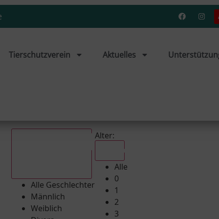
e
Tierschutzverein
Aktuelles
Unterstützun
Alter:
Alle
Alle
Alle Geschlechter
0
Alle Geschlechter
1
Männlich
2
Weiblich
3