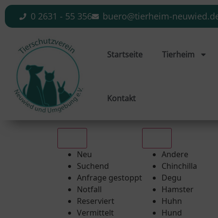
0 2631 - 55 356
buero@tierheim-neuwied.d
Startseite
Tierheim
Kontakt
Alle
Alle
Neu
Andere
Suchend
Chinchilla
Anfrage gestoppt
Degu
Notfall
Hamster
Reserviert
Huhn
Vermittelt
Hund