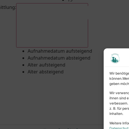
ittlung
:
Aufnahmedatum absteigend
Aufnahmedatum aufsteigend
Aufnahmedatum absteigend
Alter aufsteigend
Alter absteigend
Wir benötig
können.Wenn 
geben möcht
Wir verwend
ihnen sind e
verbessern.
z. B. für p
Inhalten.
Weitere Info
Datenschut