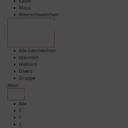
Katze
Maus
Meerschweinchen
Alle Geschlechter
Alle Geschlechter
Männlich
Weiblich
Divers
Gruppe
Alter:
Alle
Alle
0
1
2