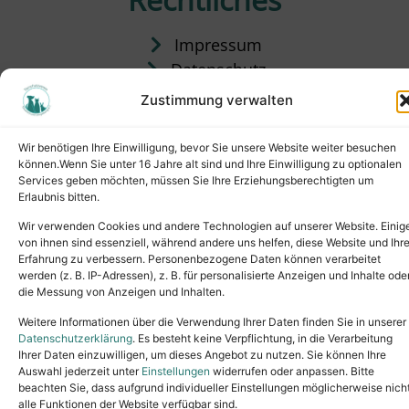
Impressum
Datenschutz
Satzung
Zustimmung verwalten
Vermittlung & Gebühren
Wir benötigen Ihre Einwilligung, bevor Sie unsere Website weiter besuchen
können.Wenn Sie unter 16 Jahre alt sind und Ihre Einwilligung zu optionalen
Services geben möchten, müssen Sie Ihre Erziehungsberechtigten um
Erlaubnis bitten.
Wir verwenden Cookies und andere Technologien auf unserer Website. Einig
von ihnen sind essenziell, während andere uns helfen, diese Website und Ihr
Erfahrung zu verbessern. Personenbezogene Daten können verarbeitet
werden (z. B. IP-Adressen), z. B. für personalisierte Anzeigen und Inhalte ode
die Messung von Anzeigen und Inhalten.
Tel.: (02631) 55356
buero@tierheim-neuwied.de
Weitere Informationen über die Verwendung Ihrer Daten finden Sie in unserer
Ludwigshof 1, 56567 Neuwied
Datenschutzerklärung
. Es besteht keine Verpflichtung, in die Verarbeitung
Ihrer Daten einzuwilligen, um dieses Angebot zu nutzen. Sie können Ihre
Copyright © 2024. All rights reserved.
Auswahl jederzeit unter
Einstellungen
widerrufen oder anpassen. Bitte
beachten Sie, dass aufgrund individueller Einstellungen möglicherweise nich
alle Funktionen der Website verfügbar sind.