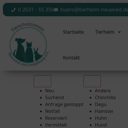
0 2631 - 55 356
buero@tierheim-neuwied.d
Startseite
Tierheim
Kontakt
Alle
Alle
Neu
Andere
Suchend
Chinchilla
Anfrage gestoppt
Degu
Notfall
Hamster
Reserviert
Huhn
Vermittelt
Hund