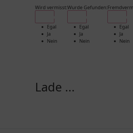
Wird vermisst
:
Wurde Gefunden
:
Fremdverm
Egal
Egal
Egal
Egal
Egal
Egal
Ja
Ja
Ja
Nein
Nein
Nein
Lade ...