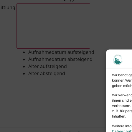
ittlung
:
Aufnahmedatum absteigend
Aufnahmedatum aufsteigend
Aufnahmedatum absteigend
Alter aufsteigend
Alter absteigend
Wir benötig
können.Wenn 
geben möcht
Wir verwend
ihnen sind e
verbessern.
z. B. für p
Inhalten.
Weitere Info
Datenschut