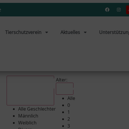
e
Tierschutzverein
Aktuelles
Unterstützun
Alter:
Alle
Alle
Alle Geschlechter
0
Alle Geschlechter
1
Männlich
2
Weiblich
3