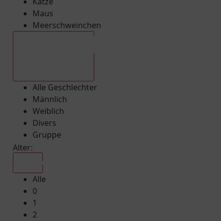
Katze
Maus
Meerschweinchen
Alle Geschlechter
Alle Geschlechter
Männlich
Weiblich
Divers
Gruppe
Alter:
Alle
Alle
0
1
2