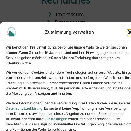
Impressum
Datenschutz
Satzung
Zustimmung verwalten
Vermittlung & Gebühren
Wir benötigen Ihre Einwilligung, bevor Sie unsere Website weiter besuchen
können.Wenn Sie unter 16 Jahre alt sind und Ihre Einwilligung zu optionalen
Services geben möchten, müssen Sie Ihre Erziehungsberechtigten um
Erlaubnis bitten.
Wir verwenden Cookies und andere Technologien auf unserer Website. Einig
von ihnen sind essenziell, während andere uns helfen, diese Website und Ihr
Erfahrung zu verbessern. Personenbezogene Daten können verarbeitet
werden (z. B. IP-Adressen), z. B. für personalisierte Anzeigen und Inhalte ode
die Messung von Anzeigen und Inhalten.
Tel.: (02631) 55356
buero@tierheim-neuwied.de
Weitere Informationen über die Verwendung Ihrer Daten finden Sie in unserer
Ludwigshof 1, 56567 Neuwied
Datenschutzerklärung
. Es besteht keine Verpflichtung, in die Verarbeitung
Ihrer Daten einzuwilligen, um dieses Angebot zu nutzen. Sie können Ihre
Copyright © 2024. All rights reserved.
Auswahl jederzeit unter
Einstellungen
widerrufen oder anpassen. Bitte
beachten Sie, dass aufgrund individueller Einstellungen möglicherweise nich
alle Funktionen der Website verfügbar sind.