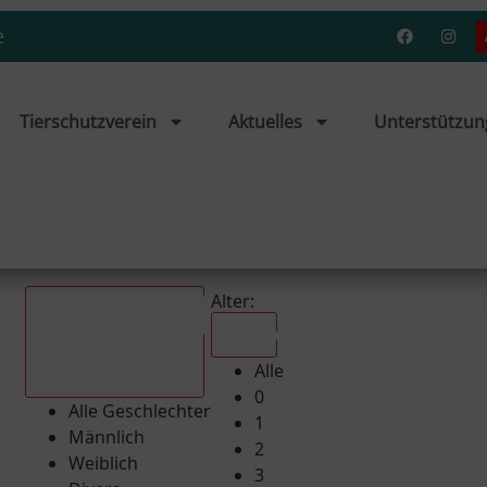
e
Tierschutzverein
Aktuelles
Unterstützun
Alter:
Alle
Alle
Alle Geschlechter
0
Alle Geschlechter
1
Männlich
2
Weiblich
3