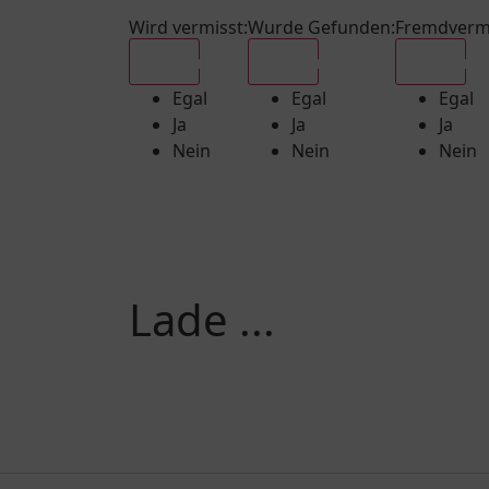
Wird vermisst
:
Wurde Gefunden
:
Fremdverm
Egal
Egal
Egal
Egal
Egal
Egal
Ja
Ja
Ja
Nein
Nein
Nein
Lade ...