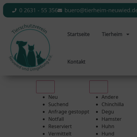
0 2631 - 55 356
buero@tierheim-neuwied.d
Startseite
Tierheim
Kontakt
Alle
Alle
Neu
Andere
Suchend
Chinchilla
Anfrage gestoppt
Degu
Notfall
Hamster
Reserviert
Huhn
Vermittelt
Hund