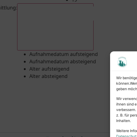
ittlung
:
Aufnahmedatum absteigend
Aufnahmedatum aufsteigend
Aufnahmedatum absteigend
Alter aufsteigend
Alter absteigend
Wir benötig
können.Wenn 
geben möcht
Wir verwend
ihnen sind e
verbessern.
z. B. für p
Inhalten.
Weitere Info
Datenschut