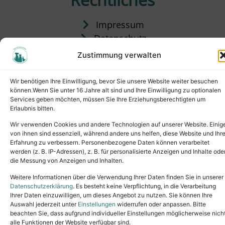
Impressum
Datenschutz
Satzung
Zustimmung verwalten
Vermittlung & Gebühren
Wir benötigen Ihre Einwilligung, bevor Sie unsere Website weiter besuchen
können.Wenn Sie unter 16 Jahre alt sind und Ihre Einwilligung zu optionalen
Services geben möchten, müssen Sie Ihre Erziehungsberechtigten um
Erlaubnis bitten.
Wir verwenden Cookies und andere Technologien auf unserer Website. Einig
von ihnen sind essenziell, während andere uns helfen, diese Website und Ihr
Erfahrung zu verbessern. Personenbezogene Daten können verarbeitet
werden (z. B. IP-Adressen), z. B. für personalisierte Anzeigen und Inhalte ode
die Messung von Anzeigen und Inhalten.
Tel.: (02631) 55356
buero@tierheim-neuwied.de
Weitere Informationen über die Verwendung Ihrer Daten finden Sie in unserer
Ludwigshof 1, 56567 Neuwied
Datenschutzerklärung
. Es besteht keine Verpflichtung, in die Verarbeitung
Ihrer Daten einzuwilligen, um dieses Angebot zu nutzen. Sie können Ihre
Copyright © 2024. All rights reserved.
Auswahl jederzeit unter
Einstellungen
widerrufen oder anpassen. Bitte
beachten Sie, dass aufgrund individueller Einstellungen möglicherweise nich
alle Funktionen der Website verfügbar sind.