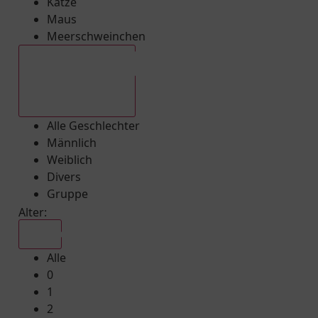
Katze
Maus
Meerschweinchen
Alle Geschlechter
Alle Geschlechter
Männlich
Weiblich
Divers
Gruppe
Alter:
Alle
Alle
0
1
2