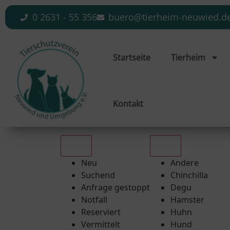
0 2631 - 55 356
buero@tierheim-neuwied.d
Startseite
Tierheim
Kontakt
Alle
Alle
Neu
Andere
Suchend
Chinchilla
Anfrage gestoppt
Degu
Notfall
Hamster
Reserviert
Huhn
Vermittelt
Hund