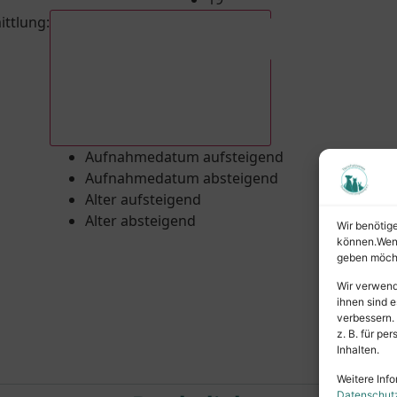
ittlung
:
Aufnahmedatum absteigend
Aufnahmedatum aufsteigend
Aufnahmedatum absteigend
Alter aufsteigend
Alter absteigend
Wir benötig
können.Wenn 
geben möcht
Wir verwend
ihnen sind e
verbessern.
z. B. für p
Inhalten.
Weitere Info
Datenschut