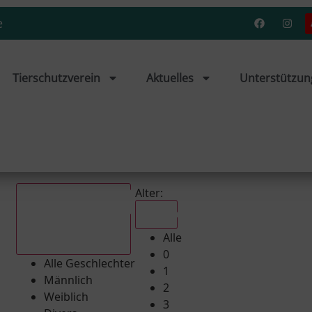
e
Tierschutzverein
Aktuelles
Unterstützun
Alter:
Alle
Alle
Alle Geschlechter
0
Alle Geschlechter
1
Männlich
2
Weiblich
3