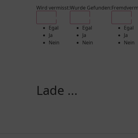
Wird vermisst
:
Wurde Gefunden
:
Fremdverm
Egal
Egal
Egal
Egal
Egal
Egal
Ja
Ja
Ja
Nein
Nein
Nein
Lade ...