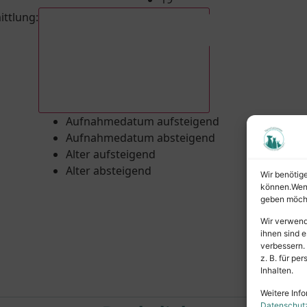
ittlung
:
Aufnahmedatum absteigend
Aufnahmedatum aufsteigend
Aufnahmedatum absteigend
Alter aufsteigend
Alter absteigend
Wir benötig
können.Wenn 
geben möcht
Wir verwend
ihnen sind e
verbessern.
z. B. für p
Inhalten.
Weitere Info
Datenschut