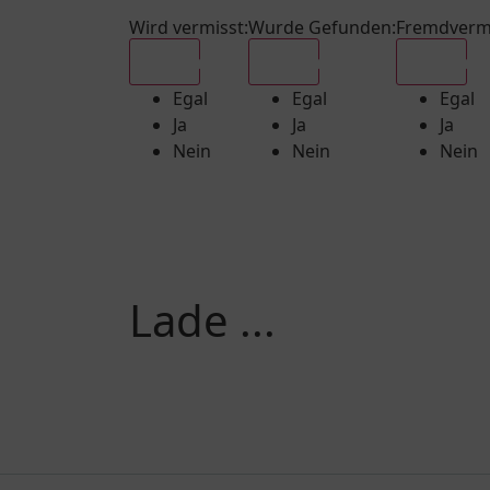
Wird vermisst
:
Wurde Gefunden
:
Fremdverm
Egal
Egal
Egal
Egal
Egal
Egal
Ja
Ja
Ja
Nein
Nein
Nein
Lade ...