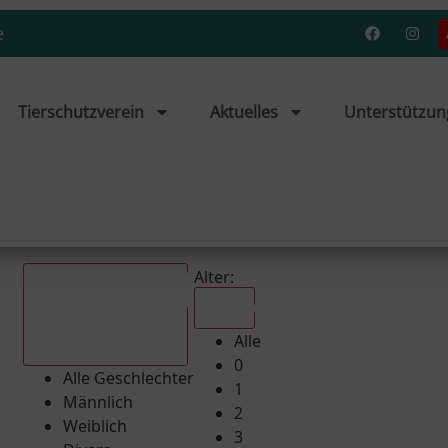
e
Tierschutzverein
Aktuelles
Unterstützun
Alter:
Alle
Alle
Alle Geschlechter
0
Alle Geschlechter
1
Männlich
2
Weiblich
3