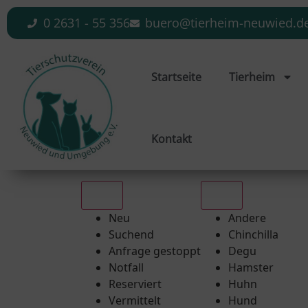
0 2631 - 55 356
buero@tierheim-neuwied.d
Startseite
Tierheim
Kontakt
Alle
Alle
Neu
Andere
Suchend
Chinchilla
Anfrage gestoppt
Degu
Notfall
Hamster
Reserviert
Huhn
Vermittelt
Hund