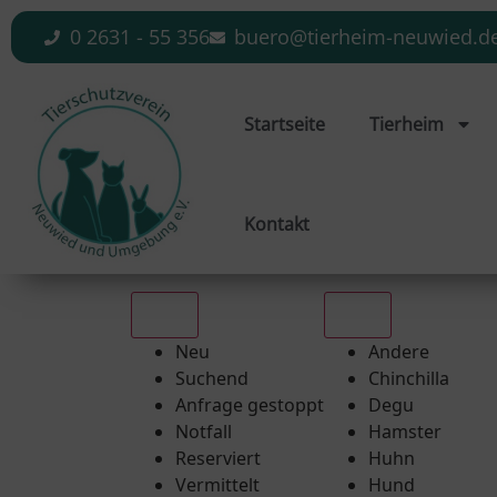
0 2631 - 55 356
buero@tierheim-neuwied.d
Startseite
Tierheim
Kontakt
Alle
Alle
Neu
Andere
Suchend
Chinchilla
Anfrage gestoppt
Degu
Notfall
Hamster
Reserviert
Huhn
Vermittelt
Hund