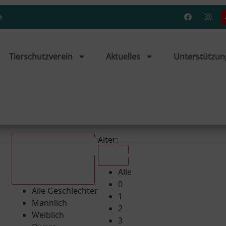
e
Tierschutzverein
Aktuelles
Unterstützun
Alter:
Alle
Alle
Alle Geschlechter
0
Alle Geschlechter
1
Männlich
2
Weiblich
3