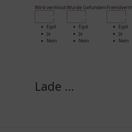
Wird vermisst
:
Wurde Gefunden
:
Fremdverm
Egal
Egal
Egal
Egal
Egal
Egal
Ja
Ja
Ja
Nein
Nein
Nein
Lade ...