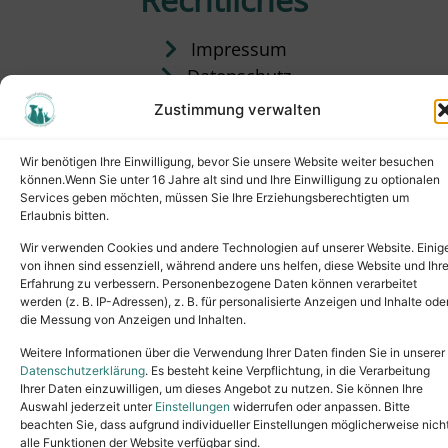
Impressum
Datenschutz
Satzung
Zustimmung verwalten
Vermittlung & Gebühren
Wir benötigen Ihre Einwilligung, bevor Sie unsere Website weiter besuchen
können.Wenn Sie unter 16 Jahre alt sind und Ihre Einwilligung zu optionalen
Services geben möchten, müssen Sie Ihre Erziehungsberechtigten um
Erlaubnis bitten.
Wir verwenden Cookies und andere Technologien auf unserer Website. Einig
von ihnen sind essenziell, während andere uns helfen, diese Website und Ihr
Erfahrung zu verbessern. Personenbezogene Daten können verarbeitet
werden (z. B. IP-Adressen), z. B. für personalisierte Anzeigen und Inhalte ode
die Messung von Anzeigen und Inhalten.
Tel.: (02631) 55356
buero@tierheim-neuwied.de
Weitere Informationen über die Verwendung Ihrer Daten finden Sie in unserer
Ludwigshof 1, 56567 Neuwied
Datenschutzerklärung
. Es besteht keine Verpflichtung, in die Verarbeitung
Ihrer Daten einzuwilligen, um dieses Angebot zu nutzen. Sie können Ihre
Copyright © 2024. All rights reserved.
Auswahl jederzeit unter
Einstellungen
widerrufen oder anpassen. Bitte
beachten Sie, dass aufgrund individueller Einstellungen möglicherweise nich
alle Funktionen der Website verfügbar sind.