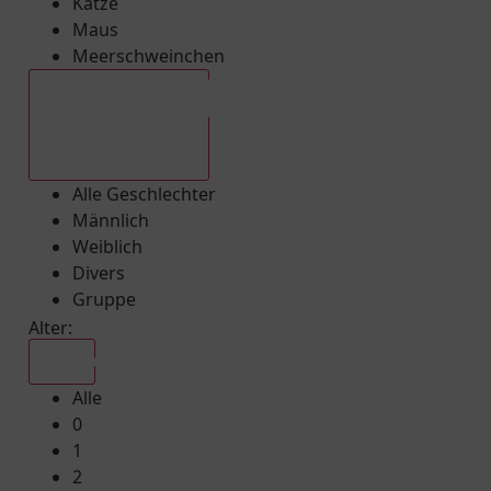
Katze
Maus
Meerschweinchen
Alle Geschlechter
Alle Geschlechter
Männlich
Weiblich
Divers
Gruppe
Alter:
Alle
Alle
0
1
2