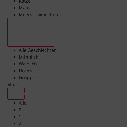
Katze
Maus
Meerschweinchen
Alle Geschlechter
Alle Geschlechter
Männlich
Weiblich
Divers
Gruppe
Alter:
Alle
Alle
0
1
2