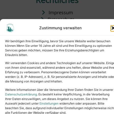
Impressum
Datenschutz
Satzung
Zustimmung verwalten
Vermittlung & Gebühren
Wir benötigen Ihre Einwilligung, bevor Sie unsere Website weiter besuchen
können.Wenn Sie unter 16 Jahre alt sind und Ihre Einwilligung zu optionalen
Services geben möchten, müssen Sie Ihre Erziehungsberechtigten um
Erlaubnis bitten.
Wir verwenden Cookies und andere Technologien auf unserer Website. Einig
von ihnen sind essenziell, während andere uns helfen, diese Website und Ihr
Erfahrung zu verbessern. Personenbezogene Daten können verarbeitet
werden (z. B. IP-Adressen), z. B. für personalisierte Anzeigen und Inhalte ode
die Messung von Anzeigen und Inhalten.
Tel.: (02631) 55356
buero@tierheim-neuwied.de
Weitere Informationen über die Verwendung Ihrer Daten finden Sie in unserer
Ludwigshof 1, 56567 Neuwied
Datenschutzerklärung
. Es besteht keine Verpflichtung, in die Verarbeitung
Ihrer Daten einzuwilligen, um dieses Angebot zu nutzen. Sie können Ihre
Copyright © 2024. All rights reserved.
Auswahl jederzeit unter
Einstellungen
widerrufen oder anpassen. Bitte
beachten Sie, dass aufgrund individueller Einstellungen möglicherweise nich
alle Funktionen der Website verfügbar sind.