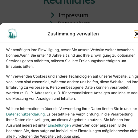
Impressum
Datenschutz
Satzung
Zustimmung verwalten
Vermittlung & Gebühren
Wir benötigen Ihre Einwilligung, bevor Sie unsere Website weiter besuchen
können.Wenn Sie unter 16 Jahre alt sind und Ihre Einwilligung zu optionalen
Services geben möchten, müssen Sie Ihre Erziehungsberechtigten um
Erlaubnis bitten.
Wir verwenden Cookies und andere Technologien auf unserer Website. Einig
von ihnen sind essenziell, während andere uns helfen, diese Website und Ihr
Erfahrung zu verbessern. Personenbezogene Daten können verarbeitet
werden (z. B. IP-Adressen), z. B. für personalisierte Anzeigen und Inhalte ode
die Messung von Anzeigen und Inhalten.
Tel.: (02631) 55356
buero@tierheim-neuwied.de
Weitere Informationen über die Verwendung Ihrer Daten finden Sie in unserer
Ludwigshof 1, 56567 Neuwied
Datenschutzerklärung
. Es besteht keine Verpflichtung, in die Verarbeitung
Ihrer Daten einzuwilligen, um dieses Angebot zu nutzen. Sie können Ihre
Copyright © 2024. All rights reserved.
Auswahl jederzeit unter
Einstellungen
widerrufen oder anpassen. Bitte
beachten Sie, dass aufgrund individueller Einstellungen möglicherweise nich
alle Funktionen der Website verfügbar sind.