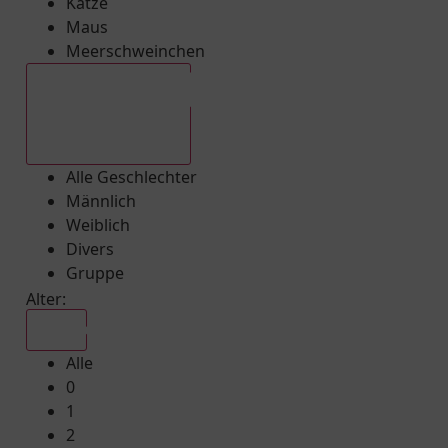
Katze
Maus
Meerschweinchen
Alle Geschlechter
Alle Geschlechter
Männlich
Weiblich
Divers
Gruppe
Alter:
Alle
Alle
0
1
2