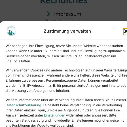
Impressum
Datenschutz
Satzung
Zustimmung verwalten
Vermittlung & Gebühren
Wir benötigen Ihre Einwilligung, bevor Sie unsere Website weiter besuchen
können.Wenn Sie unter 16 Jahre alt sind und Ihre Einwilligung zu optionalen
Services geben möchten, müssen Sie Ihre Erziehungsberechtigten um
Erlaubnis bitten.
Wir verwenden Cookies und andere Technologien auf unserer Website. Einig
von ihnen sind essenziell, während andere uns helfen, diese Website und Ihr
Erfahrung zu verbessern. Personenbezogene Daten können verarbeitet
werden (z. B. IP-Adressen), z. B. für personalisierte Anzeigen und Inhalte ode
die Messung von Anzeigen und Inhalten.
Tel.: (02631) 55356
buero@tierheim-neuwied.de
Weitere Informationen über die Verwendung Ihrer Daten finden Sie in unserer
Ludwigshof 1, 56567 Neuwied
Datenschutzerklärung
. Es besteht keine Verpflichtung, in die Verarbeitung
Ihrer Daten einzuwilligen, um dieses Angebot zu nutzen. Sie können Ihre
Copyright © 2024. All rights reserved.
Auswahl jederzeit unter
Einstellungen
widerrufen oder anpassen. Bitte
beachten Sie, dass aufgrund individueller Einstellungen möglicherweise nich
alle Funktionen der Website verfügbar sind.