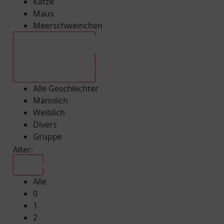
Katze
Maus
Meerschweinchen
Alle Geschlechter
Alle Geschlechter
Männlich
Weiblich
Divers
Gruppe
Alter:
Alle
Alle
0
1
2