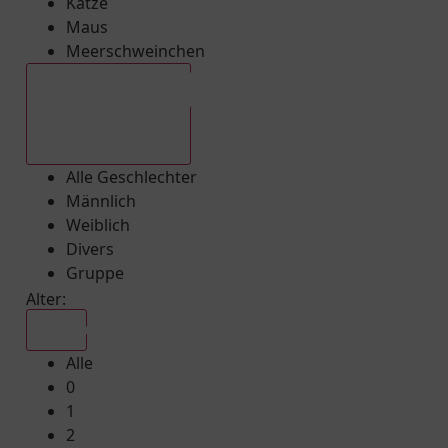
Katze
Maus
Meerschweinchen
Alle Geschlechter
Alle Geschlechter
Männlich
Weiblich
Divers
Gruppe
Alter:
Alle
Alle
0
1
2