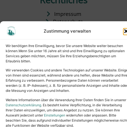
Impressum
Datenschutz
Satzung
Zustimmung verwalten
Vermittlung & Gebühren
Wir benötigen Ihre Einwilligung, bevor Sie unsere Website weiter besuchen
können.Wenn Sie unter 16 Jahre alt sind und Ihre Einwilligung zu optionalen
Services geben möchten, müssen Sie Ihre Erziehungsberechtigten um
Erlaubnis bitten.
Wir verwenden Cookies und andere Technologien auf unserer Website. Einig
von ihnen sind essenziell, während andere uns helfen, diese Website und Ihr
Erfahrung zu verbessern. Personenbezogene Daten können verarbeitet
werden (z. B. IP-Adressen), z. B. für personalisierte Anzeigen und Inhalte ode
die Messung von Anzeigen und Inhalten.
Tel.: (02631) 55356
buero@tierheim-neuwied.de
Weitere Informationen über die Verwendung Ihrer Daten finden Sie in unserer
Ludwigshof 1, 56567 Neuwied
Datenschutzerklärung
. Es besteht keine Verpflichtung, in die Verarbeitung
Ihrer Daten einzuwilligen, um dieses Angebot zu nutzen. Sie können Ihre
Copyright © 2024. All rights reserved.
Auswahl jederzeit unter
Einstellungen
widerrufen oder anpassen. Bitte
beachten Sie, dass aufgrund individueller Einstellungen möglicherweise nich
alle Funktionen der Website verfügbar sind.