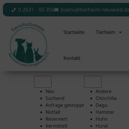
0 2631 - 55 356
buero@tierheim-neuwied.d
Startseite
Tierheim
Kontakt
Alle
Alle
Neu
Andere
Suchend
Chinchilla
Anfrage gestoppt
Degu
Notfall
Hamster
Reserviert
Huhn
Vermittelt
Hund