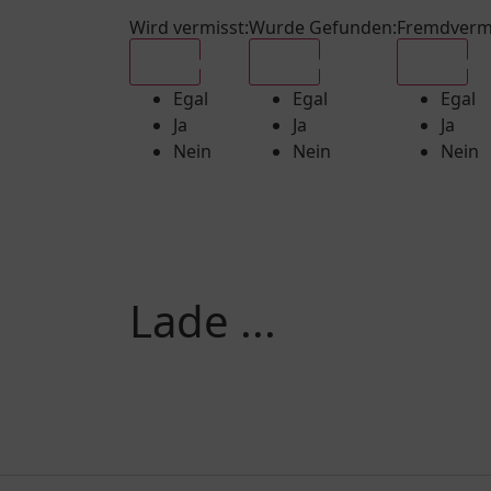
Wird vermisst
:
Wurde Gefunden
:
Fremdverm
Egal
Egal
Egal
Egal
Egal
Egal
Ja
Ja
Ja
Nein
Nein
Nein
Lade ...