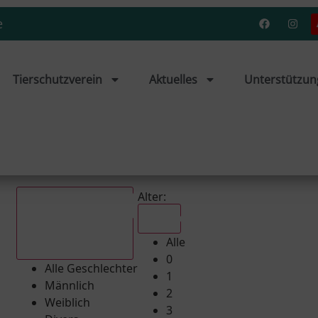
e
Tierschutzverein
Aktuelles
Unterstützun
Alter:
Alle
Alle
Alle Geschlechter
0
Alle Geschlechter
1
Männlich
2
Weiblich
3