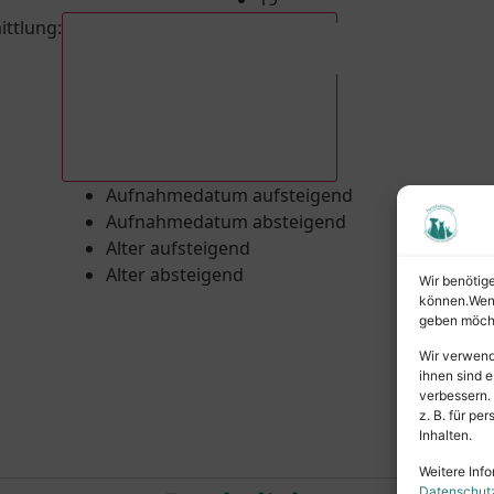
ittlung
:
Aufnahmedatum absteigend
Aufnahmedatum aufsteigend
Aufnahmedatum absteigend
Alter aufsteigend
Alter absteigend
Wir benötig
können.Wenn 
geben möcht
Wir verwend
ihnen sind e
verbessern.
z. B. für p
Inhalten.
Weitere Info
Datenschut