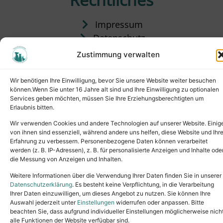
Impressum
Datenschutz
Satzung
Zustimmung verwalten
Vermittlung & Gebühren
Wir benötigen Ihre Einwilligung, bevor Sie unsere Website weiter besuchen
können.Wenn Sie unter 16 Jahre alt sind und Ihre Einwilligung zu optionalen
Services geben möchten, müssen Sie Ihre Erziehungsberechtigten um
Erlaubnis bitten.
Wir verwenden Cookies und andere Technologien auf unserer Website. Einig
von ihnen sind essenziell, während andere uns helfen, diese Website und Ihr
Erfahrung zu verbessern. Personenbezogene Daten können verarbeitet
werden (z. B. IP-Adressen), z. B. für personalisierte Anzeigen und Inhalte ode
die Messung von Anzeigen und Inhalten.
Tel.: (02631) 55356
buero@tierheim-neuwied.de
Weitere Informationen über die Verwendung Ihrer Daten finden Sie in unserer
Ludwigshof 1, 56567 Neuwied
Datenschutzerklärung
. Es besteht keine Verpflichtung, in die Verarbeitung
Ihrer Daten einzuwilligen, um dieses Angebot zu nutzen. Sie können Ihre
Copyright © 2024. All rights reserved.
Auswahl jederzeit unter
Einstellungen
widerrufen oder anpassen. Bitte
beachten Sie, dass aufgrund individueller Einstellungen möglicherweise nich
alle Funktionen der Website verfügbar sind.