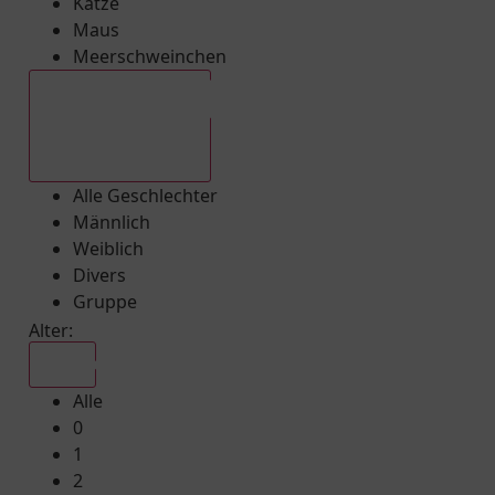
Katze
Maus
Meerschweinchen
Alle Geschlechter
Alle Geschlechter
Männlich
Weiblich
Divers
Gruppe
Alter:
Alle
Alle
0
1
2