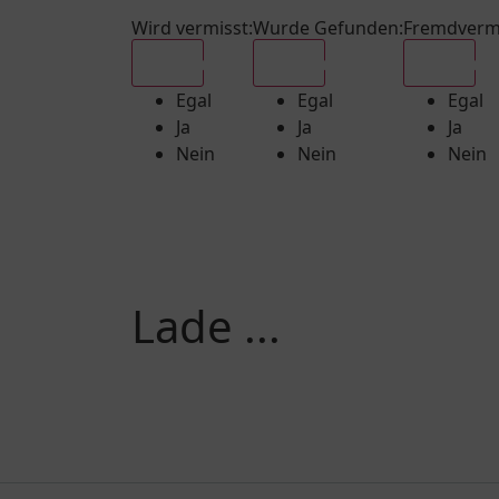
Wird vermisst
:
Wurde Gefunden
:
Fremdverm
Egal
Egal
Egal
Egal
Egal
Egal
Ja
Ja
Ja
Nein
Nein
Nein
Lade ...