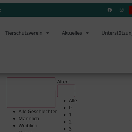
e
Tierschutzverein
Aktuelles
Unterstützun
Alter:
Alle
Alle
Alle Geschlechter
0
Alle Geschlechter
1
Männlich
2
Weiblich
3