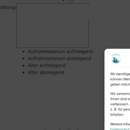
ittlung
:
Aufnahmedatum absteigend
Aufnahmedatum aufsteigend
Aufnahmedatum absteigend
Alter aufsteigend
Alter absteigend
Wir benötig
können.Wenn 
geben möcht
Wir verwend
ihnen sind e
verbessern.
z. B. für p
Inhalten.
Weitere Info
Datenschut