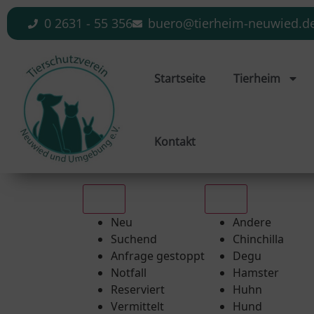
0 2631 - 55 356
buero@tierheim-neuwied.d
Startseite
Tierheim
Kontakt
Alle
Alle
Neu
Andere
Suchend
Chinchilla
Anfrage gestoppt
Degu
Notfall
Hamster
Reserviert
Huhn
Vermittelt
Hund