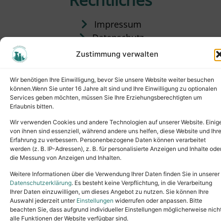
Impressum
Datenschutz
Satzung
Zustimmung verwalten
Vermittlung & Gebühren
Wir benötigen Ihre Einwilligung, bevor Sie unsere Website weiter besuchen
können.Wenn Sie unter 16 Jahre alt sind und Ihre Einwilligung zu optionalen
Services geben möchten, müssen Sie Ihre Erziehungsberechtigten um
Erlaubnis bitten.
Wir verwenden Cookies und andere Technologien auf unserer Website. Einig
von ihnen sind essenziell, während andere uns helfen, diese Website und Ihr
Erfahrung zu verbessern. Personenbezogene Daten können verarbeitet
werden (z. B. IP-Adressen), z. B. für personalisierte Anzeigen und Inhalte ode
die Messung von Anzeigen und Inhalten.
Tel.: (02631) 55356
buero@tierheim-neuwied.de
Weitere Informationen über die Verwendung Ihrer Daten finden Sie in unserer
Ludwigshof 1, 56567 Neuwied
Datenschutzerklärung
. Es besteht keine Verpflichtung, in die Verarbeitung
Ihrer Daten einzuwilligen, um dieses Angebot zu nutzen. Sie können Ihre
Copyright © 2024. All rights reserved.
Auswahl jederzeit unter
Einstellungen
widerrufen oder anpassen. Bitte
beachten Sie, dass aufgrund individueller Einstellungen möglicherweise nich
alle Funktionen der Website verfügbar sind.