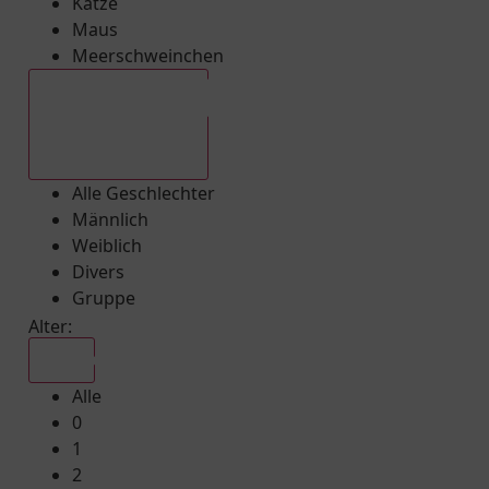
Katze
Maus
Meerschweinchen
Alle Geschlechter
Alle Geschlechter
Männlich
Weiblich
Divers
Gruppe
Alter:
Alle
Alle
0
1
2