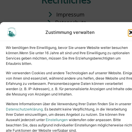
Impressum
Datenschutz
Satzung
Zustimmung verwalten
Vermittlung & Gebühren
Wir benötigen Ihre Einwilligung, bevor Sie unsere Website weiter besuchen
können.Wenn Sie unter 16 Jahre alt sind und Ihre Einwilligung zu optionalen
Services geben möchten, müssen Sie Ihre Erziehungsberechtigten um
Erlaubnis bitten.
Wir verwenden Cookies und andere Technologien auf unserer Website. Einig
von ihnen sind essenziell, während andere uns helfen, diese Website und Ihr
Erfahrung zu verbessern. Personenbezogene Daten können verarbeitet
werden (z. B. IP-Adressen), z. B. für personalisierte Anzeigen und Inhalte ode
die Messung von Anzeigen und Inhalten.
Tel.: (02631) 55356
buero@tierheim-neuwied.de
Weitere Informationen über die Verwendung Ihrer Daten finden Sie in unserer
Ludwigshof 1, 56567 Neuwied
Datenschutzerklärung
. Es besteht keine Verpflichtung, in die Verarbeitung
Ihrer Daten einzuwilligen, um dieses Angebot zu nutzen. Sie können Ihre
Copyright © 2024. All rights reserved.
Auswahl jederzeit unter
Einstellungen
widerrufen oder anpassen. Bitte
beachten Sie, dass aufgrund individueller Einstellungen möglicherweise nich
alle Funktionen der Website verfügbar sind.