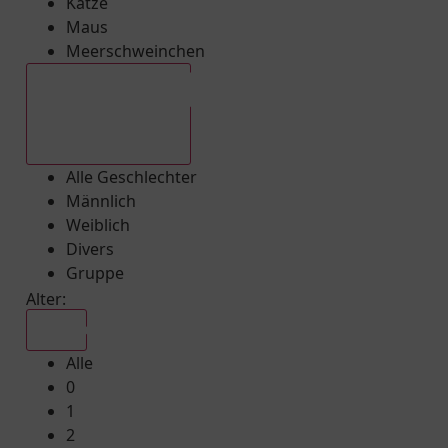
Katze
Maus
Meerschweinchen
Alle Geschlechter
Alle Geschlechter
Männlich
Weiblich
Divers
Gruppe
Alter:
Alle
Alle
0
1
2