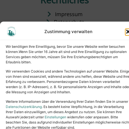
Impressum
Datenschutz
Satzung
Zustimmung verwalten
Vermittlung & Gebühren
Wir benötigen Ihre Einwilligung, bevor Sie unsere Website weiter besuchen
können.Wenn Sie unter 16 Jahre alt sind und Ihre Einwilligung zu optionalen
Services geben möchten, müssen Sie Ihre Erziehungsberechtigten um
Erlaubnis bitten.
Wir verwenden Cookies und andere Technologien auf unserer Website. Einig
von ihnen sind essenziell, während andere uns helfen, diese Website und Ihr
Erfahrung zu verbessern. Personenbezogene Daten können verarbeitet
werden (z. B. IP-Adressen), z. B. für personalisierte Anzeigen und Inhalte ode
die Messung von Anzeigen und Inhalten.
Tel.: (02631) 55356
buero@tierheim-neuwied.de
Weitere Informationen über die Verwendung Ihrer Daten finden Sie in unserer
Ludwigshof 1, 56567 Neuwied
Datenschutzerklärung
. Es besteht keine Verpflichtung, in die Verarbeitung
Ihrer Daten einzuwilligen, um dieses Angebot zu nutzen. Sie können Ihre
Copyright © 2024. All rights reserved.
Auswahl jederzeit unter
Einstellungen
widerrufen oder anpassen. Bitte
beachten Sie, dass aufgrund individueller Einstellungen möglicherweise nich
alle Funktionen der Website verfügbar sind.