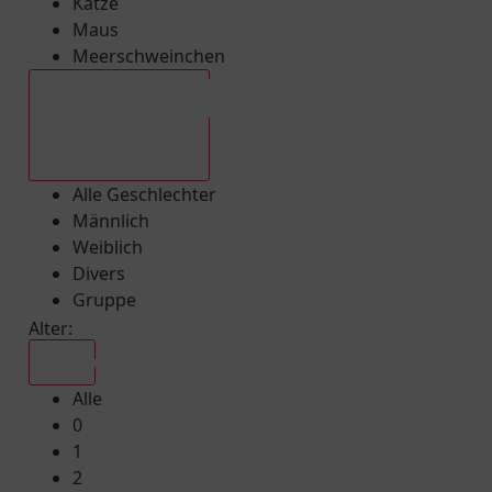
Katze
Maus
Meerschweinchen
Alle Geschlechter
Alle Geschlechter
Männlich
Weiblich
Divers
Gruppe
Alter:
Alle
Alle
0
1
2