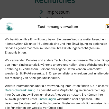
Impressum
Datenschutz
Satzung
Zustimmung verwalten
Vermittlung & Gebühren
Wir benötigen Ihre Einwilligung, bevor Sie unsere Website weiter besuchen
können.Wenn Sie unter 16 Jahre alt sind und Ihre Einwilligung zu optionalen
Services geben möchten, müssen Sie Ihre Erziehungsberechtigten um
Erlaubnis bitten.
Wir verwenden Cookies und andere Technologien auf unserer Website. Einig
von ihnen sind essenziell, während andere uns helfen, diese Website und Ihr
Erfahrung zu verbessern. Personenbezogene Daten können verarbeitet
werden (z. B. IP-Adressen), z. B. für personalisierte Anzeigen und Inhalte ode
die Messung von Anzeigen und Inhalten.
Tel.: (02631) 55356
buero@tierheim-neuwied.de
Weitere Informationen über die Verwendung Ihrer Daten finden Sie in unserer
Ludwigshof 1, 56567 Neuwied
Datenschutzerklärung
. Es besteht keine Verpflichtung, in die Verarbeitung
Ihrer Daten einzuwilligen, um dieses Angebot zu nutzen. Sie können Ihre
Copyright © 2024. All rights reserved.
Auswahl jederzeit unter
Einstellungen
widerrufen oder anpassen. Bitte
beachten Sie, dass aufgrund individueller Einstellungen möglicherweise nich
alle Funktionen der Website verfügbar sind.