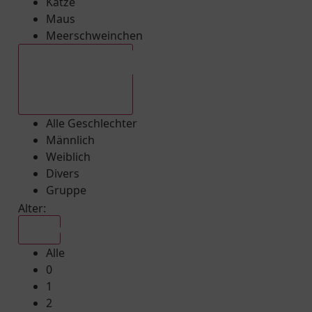
Katze
Maus
Meerschweinchen
Alle Geschlechter
Alle Geschlechter
Männlich
Weiblich
Divers
Gruppe
Alter:
Alle
Alle
0
1
2