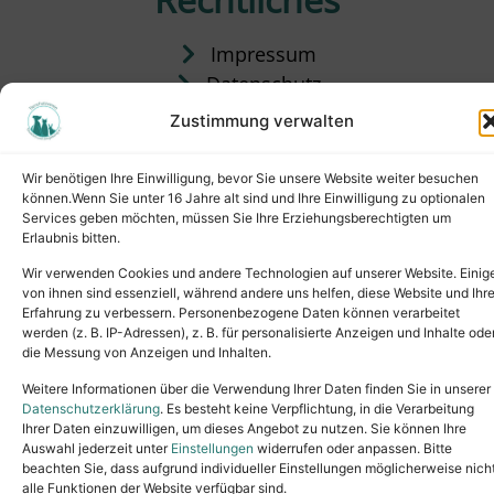
Impressum
Datenschutz
Satzung
Zustimmung verwalten
Vermittlung & Gebühren
Wir benötigen Ihre Einwilligung, bevor Sie unsere Website weiter besuchen
können.Wenn Sie unter 16 Jahre alt sind und Ihre Einwilligung zu optionalen
Services geben möchten, müssen Sie Ihre Erziehungsberechtigten um
Erlaubnis bitten.
Wir verwenden Cookies und andere Technologien auf unserer Website. Einig
von ihnen sind essenziell, während andere uns helfen, diese Website und Ihr
Erfahrung zu verbessern. Personenbezogene Daten können verarbeitet
werden (z. B. IP-Adressen), z. B. für personalisierte Anzeigen und Inhalte ode
die Messung von Anzeigen und Inhalten.
Tel.: (02631) 55356
buero@tierheim-neuwied.de
Weitere Informationen über die Verwendung Ihrer Daten finden Sie in unserer
Ludwigshof 1, 56567 Neuwied
Datenschutzerklärung
. Es besteht keine Verpflichtung, in die Verarbeitung
Ihrer Daten einzuwilligen, um dieses Angebot zu nutzen. Sie können Ihre
Copyright © 2024. All rights reserved.
Auswahl jederzeit unter
Einstellungen
widerrufen oder anpassen. Bitte
beachten Sie, dass aufgrund individueller Einstellungen möglicherweise nich
alle Funktionen der Website verfügbar sind.