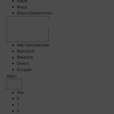
Katze
Maus
Meerschweinchen
Alle Geschlechter
Alle Geschlechter
Männlich
Weiblich
Divers
Gruppe
Alter:
Alle
Alle
0
1
2