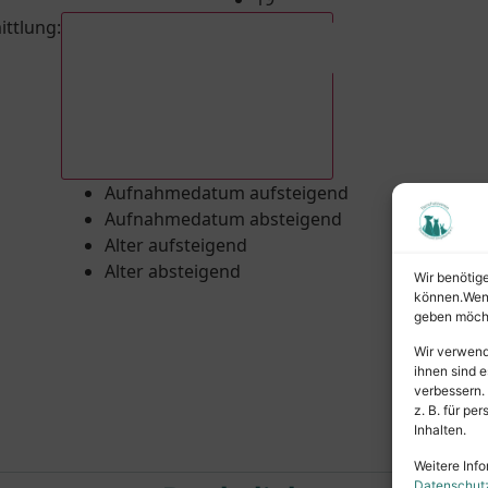
ittlung
:
Aufnahmedatum absteigend
Aufnahmedatum aufsteigend
Aufnahmedatum absteigend
Alter aufsteigend
Alter absteigend
Wir benötig
können.Wenn 
geben möcht
Wir verwend
ihnen sind e
verbessern.
z. B. für p
Inhalten.
Weitere Info
Datenschut