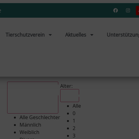
e
Tierschutzverein
Aktuelles
Unterstützun
Alter:
Alle
Alle
Alle Geschlechter
0
Alle Geschlechter
1
Männlich
2
Weiblich
3