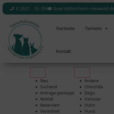
0 2631 - 55 356
buero@tierheim-neuwied.d
Startseite
Tierheim
Kontakt
Alle
Alle
Neu
Andere
Suchend
Chinchilla
Anfrage gestoppt
Degu
Notfall
Hamster
Reserviert
Huhn
Vermittelt
Hund