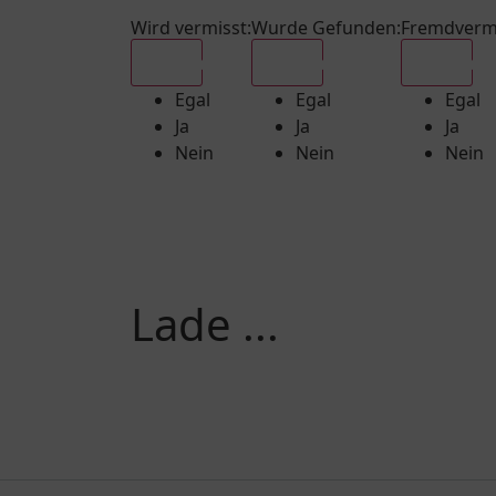
Wird vermisst
:
Wurde Gefunden
:
Fremdverm
Egal
Egal
Egal
Egal
Egal
Egal
Ja
Ja
Ja
Nein
Nein
Nein
Lade ...