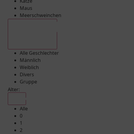
Katze
Maus
Meerschweinchen
Alle Geschlechter
Alle Geschlechter
Männlich
Weiblich
Divers
Gruppe
Alter:
Alle
Alle
0
1
2