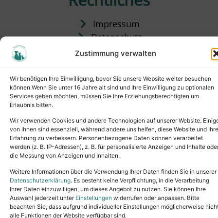
Impressum
Datenschutz
Satzung
Zustimmung verwalten
Vermittlung & Gebühren
Wir benötigen Ihre Einwilligung, bevor Sie unsere Website weiter besuchen
können.Wenn Sie unter 16 Jahre alt sind und Ihre Einwilligung zu optionalen
Services geben möchten, müssen Sie Ihre Erziehungsberechtigten um
Erlaubnis bitten.
Wir verwenden Cookies und andere Technologien auf unserer Website. Einig
von ihnen sind essenziell, während andere uns helfen, diese Website und Ihr
Erfahrung zu verbessern. Personenbezogene Daten können verarbeitet
werden (z. B. IP-Adressen), z. B. für personalisierte Anzeigen und Inhalte ode
die Messung von Anzeigen und Inhalten.
Tel.: (02631) 55356
buero@tierheim-neuwied.de
Weitere Informationen über die Verwendung Ihrer Daten finden Sie in unserer
Ludwigshof 1, 56567 Neuwied
Datenschutzerklärung
. Es besteht keine Verpflichtung, in die Verarbeitung
Ihrer Daten einzuwilligen, um dieses Angebot zu nutzen. Sie können Ihre
Copyright © 2024. All rights reserved.
Auswahl jederzeit unter
Einstellungen
widerrufen oder anpassen. Bitte
beachten Sie, dass aufgrund individueller Einstellungen möglicherweise nich
alle Funktionen der Website verfügbar sind.