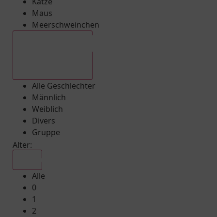
Katze
Maus
Meerschweinchen
Alle Geschlechter
Alle Geschlechter
Männlich
Weiblich
Divers
Gruppe
Alter:
Alle
Alle
0
1
2