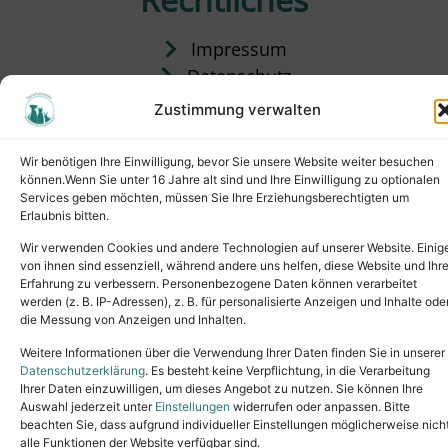
Impressum
Datenschutz
Satzung
Zustimmung verwalten
Vermittlung & Gebühren
Wir benötigen Ihre Einwilligung, bevor Sie unsere Website weiter besuchen
können.Wenn Sie unter 16 Jahre alt sind und Ihre Einwilligung zu optionalen
Services geben möchten, müssen Sie Ihre Erziehungsberechtigten um
Erlaubnis bitten.
Wir verwenden Cookies und andere Technologien auf unserer Website. Einig
von ihnen sind essenziell, während andere uns helfen, diese Website und Ihr
Erfahrung zu verbessern. Personenbezogene Daten können verarbeitet
werden (z. B. IP-Adressen), z. B. für personalisierte Anzeigen und Inhalte ode
die Messung von Anzeigen und Inhalten.
Tel.: (02631) 55356
buero@tierheim-neuwied.de
Weitere Informationen über die Verwendung Ihrer Daten finden Sie in unserer
Ludwigshof 1, 56567 Neuwied
Datenschutzerklärung
. Es besteht keine Verpflichtung, in die Verarbeitung
Ihrer Daten einzuwilligen, um dieses Angebot zu nutzen. Sie können Ihre
Copyright © 2024. All rights reserved.
Auswahl jederzeit unter
Einstellungen
widerrufen oder anpassen. Bitte
beachten Sie, dass aufgrund individueller Einstellungen möglicherweise nich
alle Funktionen der Website verfügbar sind.